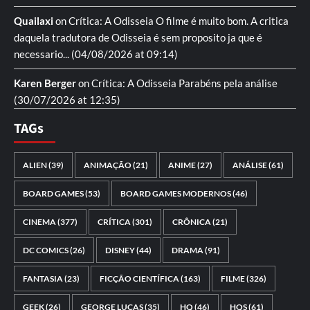
Quailaxi
on
Crítica: A Odisseia
O filme é muito bom. A critica
daquela tradutora de Odisseia é sem proposito ja que é
necessario...
(04/08/2026 at 09:14)
Karen Berger
on
Crítica: A Odisseia
Parabéns pela análise
(30/07/2026 at 12:35)
TAGs
ALIEN
(39)
ANIMAÇÃO
(21)
ANIME
(27)
ANÁLISE
(61)
BOARD GAMES
(53)
BOARD GAMES MODERNOS
(46)
CINEMA
(377)
CRÍTICA
(301)
CRÔNICA
(21)
DC COMICS
(26)
DISNEY
(44)
DRAMA
(91)
FANTASIA
(23)
FICÇÃO CIENTÍFICA
(163)
FILME
(326)
GEEK
(26)
GEORGE LUCAS
(35)
HQ
(46)
HQS
(61)