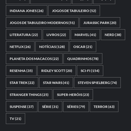
INDIANA JONES
(26)
JOGOS DE TABULEIRO
(52)
JOGOS DE TABULEIRO MODERNOS
(51)
JURASSIC PARK
(20)
LITERATURA
(22)
LIVROS
(22)
MARVEL
(41)
NERD
(38)
NETFLIX
(26)
NOTÍCIAS
(128)
OSCAR
(21)
PLANETA DOS MACACOS
(22)
QUADRINHOS
(78)
RESENHA
(35)
RIDLEY SCOTT
(20)
SCI-FI
(154)
STAR TREK
(22)
STAR WARS
(41)
STEVEN SPIELBERG
(74)
STRANGER THINGS
(25)
SUPER-HERÓIS
(23)
SUSPENSE
(37)
SÉRIE
(31)
SÉRIES
(79)
TERROR
(63)
TV
(21)