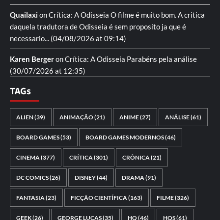
Quailaxi
on
Crítica: A Odisseia
O filme é muito bom. A critica
daquela tradutora de Odisseia é sem proposito ja que é
necessario...
(04/08/2026 at 09:14)
Karen Berger
on
Crítica: A Odisseia
Parabéns pela análise
(30/07/2026 at 12:35)
TAGs
ALIEN
(39)
ANIMAÇÃO
(21)
ANIME
(27)
ANÁLISE
(61)
BOARD GAMES
(53)
BOARD GAMES MODERNOS
(46)
CINEMA
(377)
CRÍTICA
(301)
CRÔNICA
(21)
DC COMICS
(26)
DISNEY
(44)
DRAMA
(91)
FANTASIA
(23)
FICÇÃO CIENTÍFICA
(163)
FILME
(326)
GEEK
(26)
GEORGE LUCAS
(35)
HQ
(46)
HQS
(61)