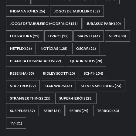
INDIANA JONES
(26)
JOGOS DE TABULEIRO
(52)
JOGOS DE TABULEIRO MODERNOS
(51)
JURASSIC PARK
(20)
LITERATURA
(22)
LIVROS
(22)
MARVEL
(41)
NERD
(38)
NETFLIX
(26)
NOTÍCIAS
(128)
OSCAR
(21)
PLANETA DOS MACACOS
(22)
QUADRINHOS
(78)
RESENHA
(35)
RIDLEY SCOTT
(20)
SCI-FI
(154)
STAR TREK
(22)
STAR WARS
(41)
STEVEN SPIELBERG
(74)
STRANGER THINGS
(25)
SUPER-HERÓIS
(23)
SUSPENSE
(37)
SÉRIE
(31)
SÉRIES
(79)
TERROR
(63)
TV
(21)