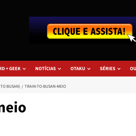
RD + GEEK
NOTÍCIAS
OTAKU
SÉRIES
O
 TO BUSAN)
TRAIN-TO-BUSAN-MEIO
meio