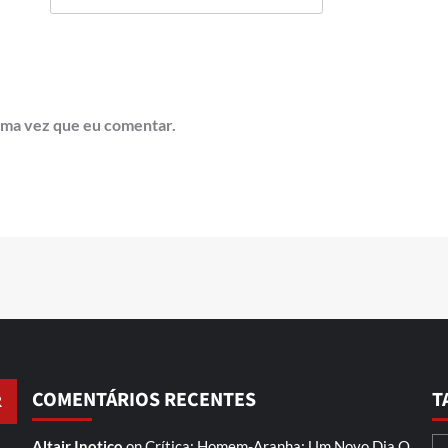
ima vez que eu comentar.
COMENTÁRIOS RECENTES
T
Altair Inotico
on
Crítica: Homem-Aranha: Um Novo Dia
O