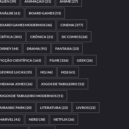
ALIEN
(39)
ANIMAÇÃO
(21)
ANIME
(27)
ANÁLISE
(61)
BOARD GAMES
(53)
BOARD GAMES MODERNOS
(46)
CINEMA
(377)
CRÍTICA
(301)
CRÔNICA
(21)
DC COMICS
(26)
DISNEY
(44)
DRAMA
(91)
FANTASIA
(23)
FICÇÃO CIENTÍFICA
(163)
FILME
(326)
GEEK
(26)
GEORGE LUCAS
(35)
HQ
(46)
HQS
(61)
INDIANA JONES
(26)
JOGOS DE TABULEIRO
(52)
JOGOS DE TABULEIRO MODERNOS
(51)
JURASSIC PARK
(20)
LITERATURA
(22)
LIVROS
(22)
MARVEL
(41)
NERD
(38)
NETFLIX
(26)