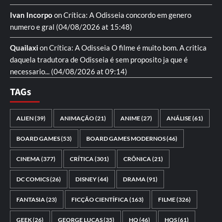
Ivan Incorpo
on
Crítica: A Odisseia
concordo em genero
numero e gral
(04/08/2026 at 15:48)
Quailaxi
on
Crítica: A Odisseia
O filme é muito bom. A critica
daquela tradutora de Odisseia é sem proposito ja que é
necessario...
(04/08/2026 at 09:14)
TAGs
ALIEN
(39)
ANIMAÇÃO
(21)
ANIME
(27)
ANÁLISE
(61)
BOARD GAMES
(53)
BOARD GAMES MODERNOS
(46)
CINEMA
(377)
CRÍTICA
(301)
CRÔNICA
(21)
DC COMICS
(26)
DISNEY
(44)
DRAMA
(91)
FANTASIA
(23)
FICÇÃO CIENTÍFICA
(163)
FILME
(326)
GEEK
(26)
GEORGE LUCAS
(35)
HQ
(46)
HQS
(61)