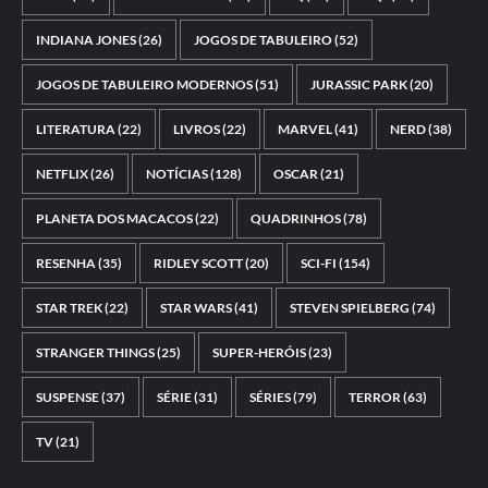
INDIANA JONES
(26)
JOGOS DE TABULEIRO
(52)
JOGOS DE TABULEIRO MODERNOS
(51)
JURASSIC PARK
(20)
LITERATURA
(22)
LIVROS
(22)
MARVEL
(41)
NERD
(38)
NETFLIX
(26)
NOTÍCIAS
(128)
OSCAR
(21)
PLANETA DOS MACACOS
(22)
QUADRINHOS
(78)
RESENHA
(35)
RIDLEY SCOTT
(20)
SCI-FI
(154)
STAR TREK
(22)
STAR WARS
(41)
STEVEN SPIELBERG
(74)
STRANGER THINGS
(25)
SUPER-HERÓIS
(23)
SUSPENSE
(37)
SÉRIE
(31)
SÉRIES
(79)
TERROR
(63)
TV
(21)