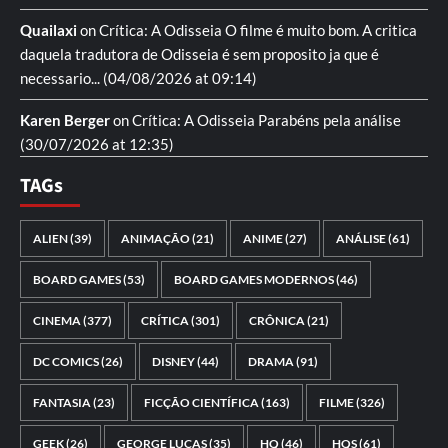
Quailaxi
on
Crítica: A Odisseia
O filme é muito bom. A critica
daquela tradutora de Odisseia é sem proposito ja que é
necessario...
(04/08/2026 at 09:14)
Karen Berger
on
Crítica: A Odisseia
Parabéns pela análise
(30/07/2026 at 12:35)
TAGs
ALIEN
(39)
ANIMAÇÃO
(21)
ANIME
(27)
ANÁLISE
(61)
BOARD GAMES
(53)
BOARD GAMES MODERNOS
(46)
CINEMA
(377)
CRÍTICA
(301)
CRÔNICA
(21)
DC COMICS
(26)
DISNEY
(44)
DRAMA
(91)
FANTASIA
(23)
FICÇÃO CIENTÍFICA
(163)
FILME
(326)
GEEK
(26)
GEORGE LUCAS
(35)
HQ
(46)
HQS
(61)