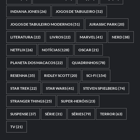
INDIANA JONES
(26)
JOGOS DE TABULEIRO
(52)
JOGOS DE TABULEIRO MODERNOS
(51)
JURASSIC PARK
(20)
LITERATURA
(22)
LIVROS
(22)
MARVEL
(41)
NERD
(38)
NETFLIX
(26)
NOTÍCIAS
(128)
OSCAR
(21)
PLANETA DOS MACACOS
(22)
QUADRINHOS
(78)
RESENHA
(35)
RIDLEY SCOTT
(20)
SCI-FI
(154)
STAR TREK
(22)
STAR WARS
(41)
STEVEN SPIELBERG
(74)
STRANGER THINGS
(25)
SUPER-HERÓIS
(23)
SUSPENSE
(37)
SÉRIE
(31)
SÉRIES
(79)
TERROR
(63)
TV
(21)