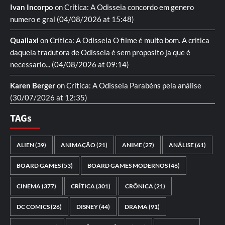
Ivan Incorpo
on
Crítica: A Odisseia
concordo em genero
numero e gral
(04/08/2026 at 15:48)
Quailaxi
on
Crítica: A Odisseia
O filme é muito bom. A critica
daquela tradutora de Odisseia é sem proposito ja que é
necessario...
(04/08/2026 at 09:14)
Karen Berger
on
Crítica: A Odisseia
Parabéns pela análise
(30/07/2026 at 12:35)
TAGs
ALIEN
(39)
ANIMAÇÃO
(21)
ANIME
(27)
ANÁLISE
(61)
BOARD GAMES
(53)
BOARD GAMES MODERNOS
(46)
CINEMA
(377)
CRÍTICA
(301)
CRÔNICA
(21)
DC COMICS
(26)
DISNEY
(44)
DRAMA
(91)