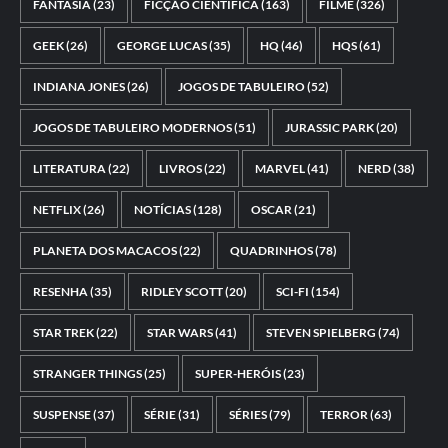
FANTASIA
(23)
FICÇÃO CIENTÍFICA
(163)
FILME
(326)
GEEK
(26)
GEORGE LUCAS
(35)
HQ
(46)
HQS
(61)
INDIANA JONES
(26)
JOGOS DE TABULEIRO
(52)
JOGOS DE TABULEIRO MODERNOS
(51)
JURASSIC PARK
(20)
LITERATURA
(22)
LIVROS
(22)
MARVEL
(41)
NERD
(38)
NETFLIX
(26)
NOTÍCIAS
(128)
OSCAR
(21)
PLANETA DOS MACACOS
(22)
QUADRINHOS
(78)
RESENHA
(35)
RIDLEY SCOTT
(20)
SCI-FI
(154)
STAR TREK
(22)
STAR WARS
(41)
STEVEN SPIELBERG
(74)
STRANGER THINGS
(25)
SUPER-HERÓIS
(23)
SUSPENSE
(37)
SÉRIE
(31)
SÉRIES
(79)
TERROR
(63)