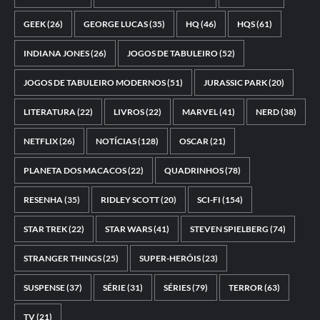
GEEK
(26)
GEORGE LUCAS
(35)
HQ
(46)
HQS
(61)
INDIANA JONES
(26)
JOGOS DE TABULEIRO
(52)
JOGOS DE TABULEIRO MODERNOS
(51)
JURASSIC PARK
(20)
LITERATURA
(22)
LIVROS
(22)
MARVEL
(41)
NERD
(38)
NETFLIX
(26)
NOTÍCIAS
(128)
OSCAR
(21)
PLANETA DOS MACACOS
(22)
QUADRINHOS
(78)
RESENHA
(35)
RIDLEY SCOTT
(20)
SCI-FI
(154)
STAR TREK
(22)
STAR WARS
(41)
STEVEN SPIELBERG
(74)
STRANGER THINGS
(25)
SUPER-HERÓIS
(23)
SUSPENSE
(37)
SÉRIE
(31)
SÉRIES
(79)
TERROR
(63)
TV
(21)