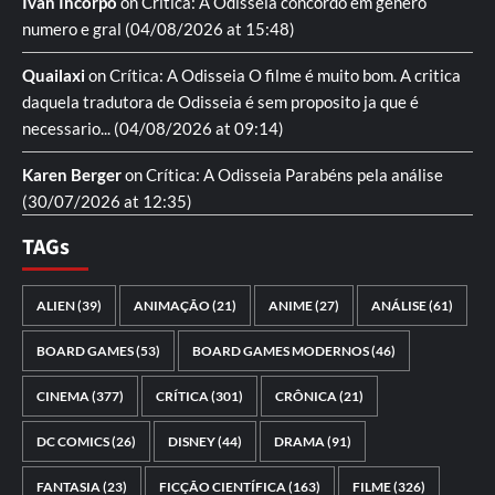
Ivan Incorpo
on
Crítica: A Odisseia
concordo em genero
numero e gral
(04/08/2026 at 15:48)
Quailaxi
on
Crítica: A Odisseia
O filme é muito bom. A critica
daquela tradutora de Odisseia é sem proposito ja que é
necessario...
(04/08/2026 at 09:14)
Karen Berger
on
Crítica: A Odisseia
Parabéns pela análise
(30/07/2026 at 12:35)
TAGs
ALIEN
(39)
ANIMAÇÃO
(21)
ANIME
(27)
ANÁLISE
(61)
BOARD GAMES
(53)
BOARD GAMES MODERNOS
(46)
CINEMA
(377)
CRÍTICA
(301)
CRÔNICA
(21)
DC COMICS
(26)
DISNEY
(44)
DRAMA
(91)
FANTASIA
(23)
FICÇÃO CIENTÍFICA
(163)
FILME
(326)