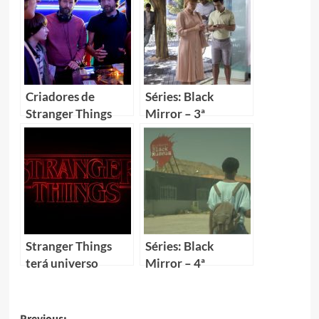
Criadores de
Séries: Black
Stranger Things
Mirror – 3ª
“não” abandonarão
Temporada
a série após 3ª
temporada
Stranger Things
Séries: Black
terá universo
Mirror – 4ª
expandido em
Temporada
livros, HQs, jogos…
Previous: