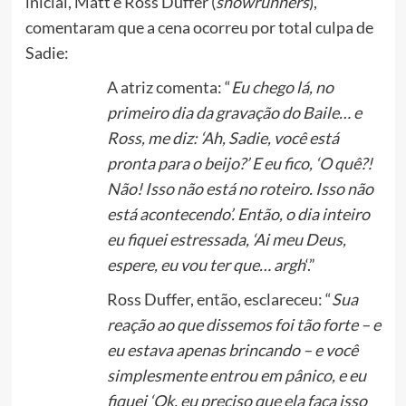
inicial, Matt e Ross Duffer (
showrunners
),
comentaram que a cena ocorreu por total culpa de
Sadie:
A atriz comenta: “
Eu chego lá, no
primeiro dia da gravação do Baile… e
Ross, me diz: ‘Ah, Sadie, você está
pronta para o beijo?’ E eu fico, ‘O quê?!
Não! Isso não está no roteiro. Isso não
está acontecendo’. Então, o dia inteiro
eu fiquei estressada, ‘Ai meu Deus,
espere, eu vou ter que… argh
‘.”
Ross Duffer, então, esclareceu: “
Sua
reação ao que dissemos foi tão forte – e
eu estava apenas brincando – e você
simplesmente entrou em pânico, e eu
fiquei ‘Ok, eu preciso que ela faça isso