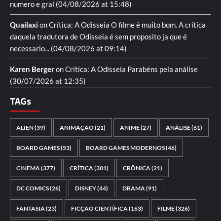
numero e gral
(04/08/2026 at 15:48)
Quailaxi
on
Crítica: A Odisseia
O filme é muito bom. A critica
daquela tradutora de Odisseia é sem proposito ja que é
necessario...
(04/08/2026 at 09:14)
Karen Berger
on
Crítica: A Odisseia
Parabéns pela análise
(30/07/2026 at 12:35)
TAGs
ALIEN
(39)
ANIMAÇÃO
(21)
ANIME
(27)
ANÁLISE
(61)
BOARD GAMES
(53)
BOARD GAMES MODERNOS
(46)
CINEMA
(377)
CRÍTICA
(301)
CRÔNICA
(21)
DC COMICS
(26)
DISNEY
(44)
DRAMA
(91)
FANTASIA
(23)
FICÇÃO CIENTÍFICA
(163)
FILME
(326)