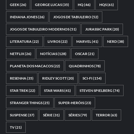
GEEK
(26)
GEORGE LUCAS
(35)
HQ
(46)
HQS
(61)
INDIANA JONES
(26)
JOGOS DE TABULEIRO
(52)
JOGOS DE TABULEIRO MODERNOS
(51)
JURASSIC PARK
(20)
LITERATURA
(22)
LIVROS
(22)
MARVEL
(41)
NERD
(38)
NETFLIX
(26)
NOTÍCIAS
(128)
OSCAR
(21)
PLANETA DOS MACACOS
(22)
QUADRINHOS
(78)
RESENHA
(35)
RIDLEY SCOTT
(20)
SCI-FI
(154)
STAR TREK
(22)
STAR WARS
(41)
STEVEN SPIELBERG
(74)
STRANGER THINGS
(25)
SUPER-HERÓIS
(23)
SUSPENSE
(37)
SÉRIE
(31)
SÉRIES
(79)
TERROR
(63)
TV
(21)