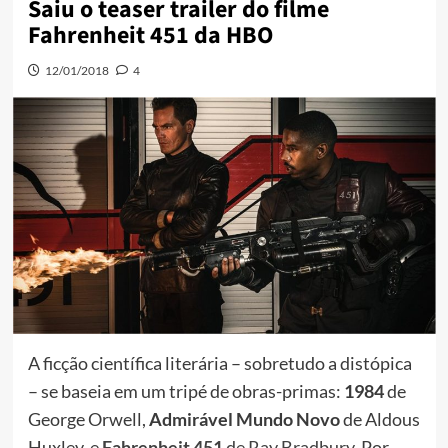
Saiu o teaser trailer do filme
Fahrenheit 451 da HBO
12/01/2018
4
A ficção científica literária – sobretudo a distópica
– se baseia em um tripé de obras-primas:
1984
de
George Orwell,
Admirável Mundo Novo
de Aldous
Huxley, e
Fahrenheit 451
de Ray Bradbury
. Por