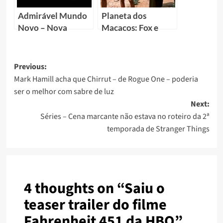
Admirável Mundo
Planeta dos
Novo – Nova
Macacos: Fox e
minissérie tem seu
Disney começam a
primeiro teaser
planejar novo filme
Previous:
Mark Hamill acha que Chirrut – de Rogue One – poderia
ser o melhor com sabre de luz
Next:
Séries – Cena marcante não estava no roteiro da 2ª
temporada de Stranger Things
4 thoughts on “
Saiu o
teaser trailer do filme
Fahrenheit 451 da HBO
”