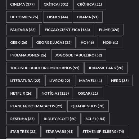
CINEMA
(377)
CRÍTICA
(301)
CRÔNICA
(21)
DC COMICS
(26)
DISNEY
(44)
DRAMA
(91)
FANTASIA
(23)
FICÇÃO CIENTÍFICA
(163)
FILME
(326)
GEEK
(26)
GEORGE LUCAS
(35)
HQ
(46)
HQS
(61)
INDIANA JONES
(26)
JOGOS DE TABULEIRO
(52)
JOGOS DE TABULEIRO MODERNOS
(51)
JURASSIC PARK
(20)
LITERATURA
(22)
LIVROS
(22)
MARVEL
(41)
NERD
(38)
NETFLIX
(26)
NOTÍCIAS
(128)
OSCAR
(21)
PLANETA DOS MACACOS
(22)
QUADRINHOS
(78)
RESENHA
(35)
RIDLEY SCOTT
(20)
SCI-FI
(154)
STAR TREK
(22)
STAR WARS
(41)
STEVEN SPIELBERG
(74)