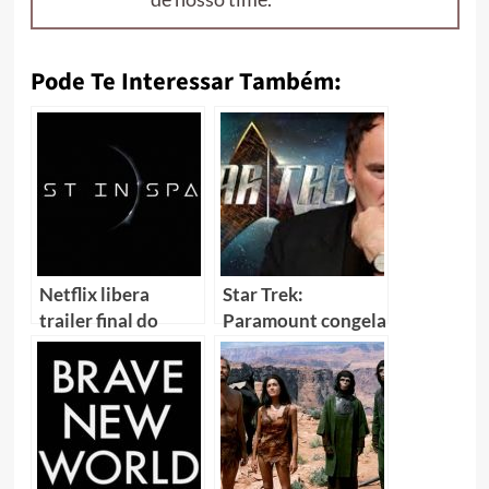
Pode Te Interessar Também:
Netflix libera
Star Trek:
trailer final do
Paramount congela
remake de Perdidos
“filme 4” e foca em
no Espaço
“filme de
Tarantino”