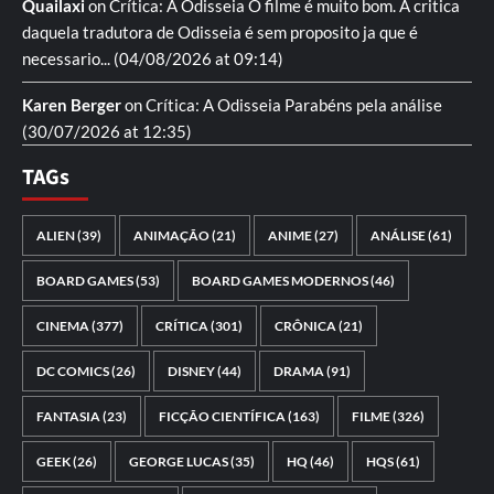
Quailaxi
on
Crítica: A Odisseia
O filme é muito bom. A critica
daquela tradutora de Odisseia é sem proposito ja que é
necessario...
(04/08/2026 at 09:14)
Karen Berger
on
Crítica: A Odisseia
Parabéns pela análise
(30/07/2026 at 12:35)
TAGs
ALIEN
(39)
ANIMAÇÃO
(21)
ANIME
(27)
ANÁLISE
(61)
BOARD GAMES
(53)
BOARD GAMES MODERNOS
(46)
CINEMA
(377)
CRÍTICA
(301)
CRÔNICA
(21)
DC COMICS
(26)
DISNEY
(44)
DRAMA
(91)
FANTASIA
(23)
FICÇÃO CIENTÍFICA
(163)
FILME
(326)
GEEK
(26)
GEORGE LUCAS
(35)
HQ
(46)
HQS
(61)