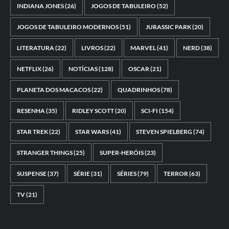
INDIANA JONES
(26)
JOGOS DE TABULEIRO
(52)
JOGOS DE TABULEIRO MODERNOS
(51)
JURASSIC PARK
(20)
LITERATURA
(22)
LIVROS
(22)
MARVEL
(41)
NERD
(38)
NETFLIX
(26)
NOTÍCIAS
(128)
OSCAR
(21)
PLANETA DOS MACACOS
(22)
QUADRINHOS
(78)
RESENHA
(35)
RIDLEY SCOTT
(20)
SCI-FI
(154)
STAR TREK
(22)
STAR WARS
(41)
STEVEN SPIELBERG
(74)
STRANGER THINGS
(25)
SUPER-HERÓIS
(23)
SUSPENSE
(37)
SÉRIE
(31)
SÉRIES
(79)
TERROR
(63)
TV
(21)