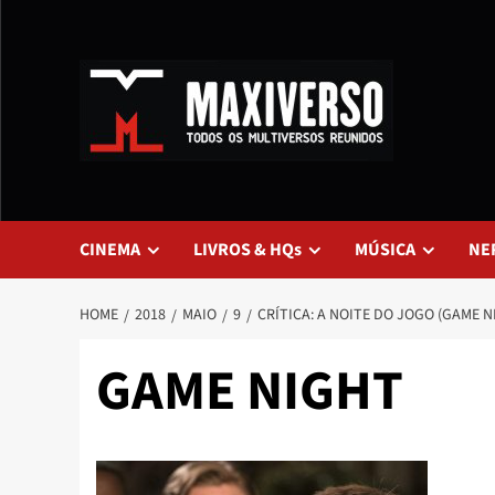
CINEMA
LIVROS & HQs
MÚSICA
NE
HOME
2018
MAIO
9
CRÍTICA: A NOITE DO JOGO (GAME N
GAME NIGHT