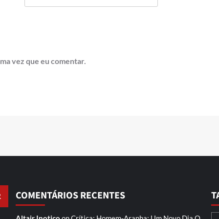
ima vez que eu comentar.
COMENTÁRIOS RECENTES
T
Altair Inotico
on
Crítica: Homem-Aranha: Um Novo Dia
O