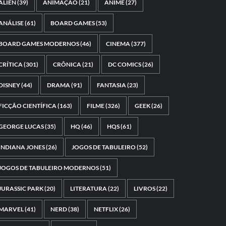
ALIEN
(39)
ANIMAÇÃO
(21)
ANIME
(27)
ANÁLISE
(61)
BOARD GAMES
(53)
BOARD GAMES MODERNOS
(46)
CINEMA
(377)
CRÍTICA
(301)
CRÔNICA
(21)
DC COMICS
(26)
DISNEY
(44)
DRAMA
(91)
FANTASIA
(23)
FICÇÃO CIENTÍFICA
(163)
FILME
(326)
GEEK
(26)
GEORGE LUCAS
(35)
HQ
(46)
HQS
(61)
INDIANA JONES
(26)
JOGOS DE TABULEIRO
(52)
JOGOS DE TABULEIRO MODERNOS
(51)
JURASSIC PARK
(20)
LITERATURA
(22)
LIVROS
(22)
MARVEL
(41)
NERD
(38)
NETFLIX
(26)