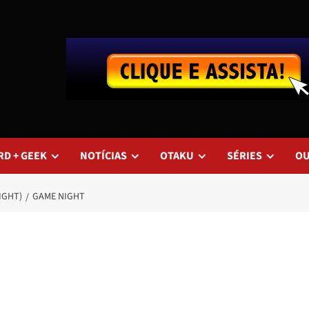
RD + GEEK
NOTÍCIAS
OTAKU
SÉRIES
O
IGHT)
GAME NIGHT