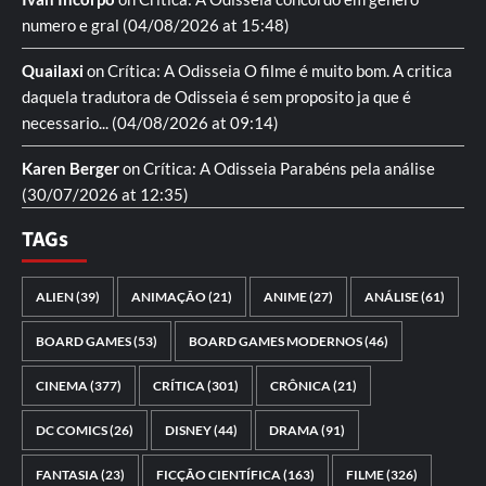
numero e gral
(04/08/2026 at 15:48)
Quailaxi
on
Crítica: A Odisseia
O filme é muito bom. A critica
daquela tradutora de Odisseia é sem proposito ja que é
necessario...
(04/08/2026 at 09:14)
Karen Berger
on
Crítica: A Odisseia
Parabéns pela análise
(30/07/2026 at 12:35)
TAGs
ALIEN
(39)
ANIMAÇÃO
(21)
ANIME
(27)
ANÁLISE
(61)
BOARD GAMES
(53)
BOARD GAMES MODERNOS
(46)
CINEMA
(377)
CRÍTICA
(301)
CRÔNICA
(21)
DC COMICS
(26)
DISNEY
(44)
DRAMA
(91)
FANTASIA
(23)
FICÇÃO CIENTÍFICA
(163)
FILME
(326)