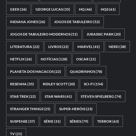
GEEK
(26)
GEORGE LUCAS
(35)
HQ
(46)
HQS
(61)
INDIANA JONES
(26)
JOGOS DE TABULEIRO
(52)
JOGOS DE TABULEIRO MODERNOS
(51)
JURASSIC PARK
(20)
LITERATURA
(22)
LIVROS
(22)
MARVEL
(41)
NERD
(38)
NETFLIX
(26)
NOTÍCIAS
(128)
OSCAR
(21)
PLANETA DOS MACACOS
(22)
QUADRINHOS
(78)
RESENHA
(35)
RIDLEY SCOTT
(20)
SCI-FI
(154)
STAR TREK
(22)
STAR WARS
(41)
STEVEN SPIELBERG
(74)
STRANGER THINGS
(25)
SUPER-HERÓIS
(23)
SUSPENSE
(37)
SÉRIE
(31)
SÉRIES
(79)
TERROR
(63)
TV
(21)