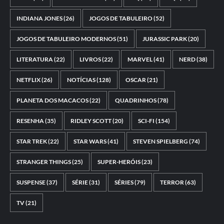
INDIANA JONES
(26)
JOGOS DE TABULEIRO
(52)
JOGOS DE TABULEIRO MODERNOS
(51)
JURASSIC PARK
(20)
LITERATURA
(22)
LIVROS
(22)
MARVEL
(41)
NERD
(38)
NETFLIX
(26)
NOTÍCIAS
(128)
OSCAR
(21)
PLANETA DOS MACACOS
(22)
QUADRINHOS
(78)
RESENHA
(35)
RIDLEY SCOTT
(20)
SCI-FI
(154)
STAR TREK
(22)
STAR WARS
(41)
STEVEN SPIELBERG
(74)
STRANGER THINGS
(25)
SUPER-HERÓIS
(23)
SUSPENSE
(37)
SÉRIE
(31)
SÉRIES
(79)
TERROR
(63)
TV
(21)