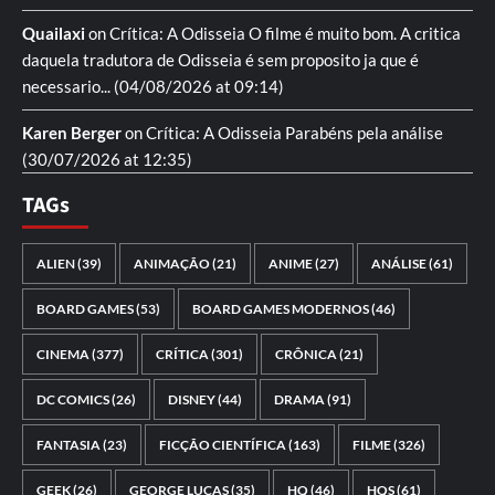
Quailaxi
on
Crítica: A Odisseia
O filme é muito bom. A critica
daquela tradutora de Odisseia é sem proposito ja que é
necessario...
(04/08/2026 at 09:14)
Karen Berger
on
Crítica: A Odisseia
Parabéns pela análise
(30/07/2026 at 12:35)
TAGs
ALIEN
(39)
ANIMAÇÃO
(21)
ANIME
(27)
ANÁLISE
(61)
BOARD GAMES
(53)
BOARD GAMES MODERNOS
(46)
CINEMA
(377)
CRÍTICA
(301)
CRÔNICA
(21)
DC COMICS
(26)
DISNEY
(44)
DRAMA
(91)
FANTASIA
(23)
FICÇÃO CIENTÍFICA
(163)
FILME
(326)
GEEK
(26)
GEORGE LUCAS
(35)
HQ
(46)
HQS
(61)