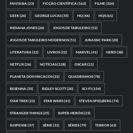
FANTASIA
(23)
FICÇÃO CIENTÍFICA
(163)
FILME
(326)
GEEK
(26)
GEORGE LUCAS
(35)
HQ
(46)
HQS
(61)
INDIANA JONES
(26)
JOGOS DE TABULEIRO
(52)
JOGOS DE TABULEIRO MODERNOS
(51)
JURASSIC PARK
(20)
LITERATURA
(22)
LIVROS
(22)
MARVEL
(41)
NERD
(38)
NETFLIX
(26)
NOTÍCIAS
(128)
OSCAR
(21)
PLANETA DOS MACACOS
(22)
QUADRINHOS
(78)
RESENHA
(35)
RIDLEY SCOTT
(20)
SCI-FI
(154)
STAR TREK
(22)
STAR WARS
(41)
STEVEN SPIELBERG
(74)
STRANGER THINGS
(25)
SUPER-HERÓIS
(23)
SUSPENSE
(37)
SÉRIE
(31)
SÉRIES
(79)
TERROR
(63)