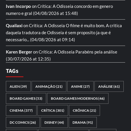
Ivan Incorpo
on
Crítica: A Odisseia
concordo em genero
numero e gral
(04/08/2026 at 15:48)
Quailaxi
on
Crítica: A Odisseia
O filme é muito bom. A critica
daquela tradutora de Odisseia é sem proposito ja que é
necessario...
(04/08/2026 at 09:14)
Karen Berger
on
Crítica: A Odisseia
Parabéns pela análise
(30/07/2026 at 12:35)
TAGs
ALIEN
(39)
ANIMAÇÃO
(21)
ANIME
(27)
ANÁLISE
(61)
BOARD GAMES
(53)
BOARD GAMES MODERNOS
(46)
CINEMA
(377)
CRÍTICA
(301)
CRÔNICA
(21)
DC COMICS
(26)
DISNEY
(44)
DRAMA
(91)