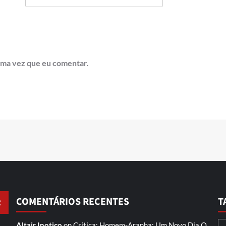
ima vez que eu comentar.
COMENTÁRIOS RECENTES
T
Altair Inotico
on
Crítica: Homem-Aranha: Um Novo Dia
O