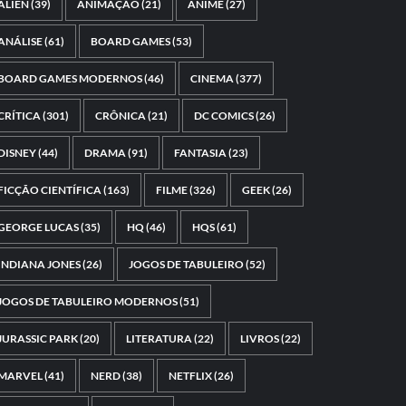
ALIEN
(39)
ANIMAÇÃO
(21)
ANIME
(27)
ANÁLISE
(61)
BOARD GAMES
(53)
BOARD GAMES MODERNOS
(46)
CINEMA
(377)
CRÍTICA
(301)
CRÔNICA
(21)
DC COMICS
(26)
DISNEY
(44)
DRAMA
(91)
FANTASIA
(23)
FICÇÃO CIENTÍFICA
(163)
FILME
(326)
GEEK
(26)
GEORGE LUCAS
(35)
HQ
(46)
HQS
(61)
INDIANA JONES
(26)
JOGOS DE TABULEIRO
(52)
JOGOS DE TABULEIRO MODERNOS
(51)
JURASSIC PARK
(20)
LITERATURA
(22)
LIVROS
(22)
MARVEL
(41)
NERD
(38)
NETFLIX
(26)