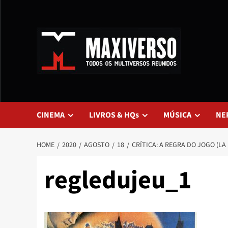
CINEMA
LIVROS & HQs
MÚSICA
NE
HOME
2020
AGOSTO
18
CRÍTICA: A REGRA DO JOGO (LA 
regledujeu_1