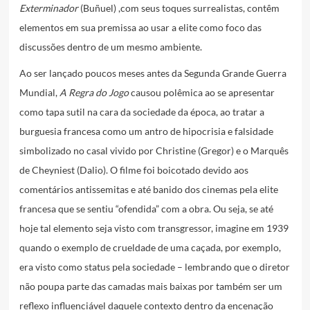
Exterminador
(Buñuel) ,com seus toques surrealistas, contêm
elementos em sua premissa ao usar a elite como foco das
discussões dentro de um mesmo ambiente.
Ao ser lançado poucos meses antes da Segunda Grande Guerra
Mundial,
A Regra do Jogo
causou polêmica ao se apresentar
como tapa sutil na cara da sociedade da época, ao tratar a
burguesia francesa como um antro de hipocrisia e falsidade
simbolizado no casal vivido por Christine (Gregor) e o Marquês
de Cheyniest (Dalio). O filme foi boicotado devido aos
comentários antissemitas e até banido dos cinemas pela elite
francesa que se sentiu “ofendida” com a obra. Ou seja, se até
hoje tal elemento seja visto com transgressor, imagine em 1939
quando o exemplo de crueldade de uma caçada, por exemplo,
era visto como status pela sociedade – lembrando que o diretor
não poupa parte das camadas mais baixas por também ser um
reflexo influenciável daquele contexto dentro da encenação