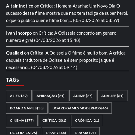
Altair Inotico
on
Crítica: Homem-Aranha: Um Novo Dia
O
sucesso desse filme mostra que nao tem fadiga de super heroi,
o que o publico quer é filme bom,...
(05/08/2026 at 08:59)
Ivan Incorpo
on
Crítica: A Odisseia
concordo em genero
numero e gral
(04/08/2026 at 15:48)
Quailaxi
on
Crítica: A Odisseia
O filme é muito bom. A critica
daquela tradutora de Odisseia é sem proposito ja que é
necessario...
(04/08/2026 at 09:14)
TAGs
ALIEN
(39)
ANIMAÇÃO
(21)
ANIME
(27)
ANÁLISE
(61)
BOARD GAMES
(53)
BOARD GAMES MODERNOS
(46)
CINEMA
(377)
CRÍTICA
(301)
CRÔNICA
(21)
DC COMICS
(26)
DISNEY
(44)
DRAMA
(91)