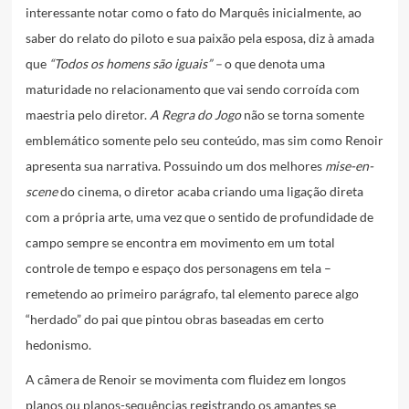
interessante notar como o fato do Marquês inicialmente, ao
saber do relato do piloto e sua paixão pela esposa, diz à amada
que
“Todos os homens são iguais” –
o que denota uma
maturidade no relacionamento que vai sendo corroída com
maestria pelo diretor.
A Regra do Jogo
não se torna somente
emblemático somente pelo seu conteúdo, mas sim como Renoir
apresenta sua narrativa. Possuindo um dos melhores
mise-en-
scene
do cinema, o diretor acaba criando uma ligação direta
com a própria arte, uma vez que o sentido de profundidade de
campo sempre se encontra em movimento em um total
controle de tempo e espaço dos personagens em tela –
remetendo ao primeiro parágrafo, tal elemento parece algo
“herdado” do pai que pintou obras baseadas em certo
hedonismo.
A câmera de Renoir se movimenta com fluidez em longos
planos ou planos-sequências registrando os amantes se