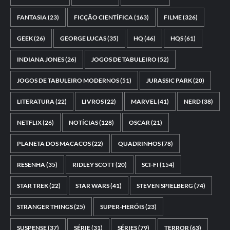
FANTASIA
(23)
FICÇÃO CIENTÍFICA
(163)
FILME
(326)
GEEK
(26)
GEORGE LUCAS
(35)
HQ
(46)
HQS
(61)
INDIANA JONES
(26)
JOGOS DE TABULEIRO
(52)
JOGOS DE TABULEIRO MODERNOS
(51)
JURASSIC PARK
(20)
LITERATURA
(22)
LIVROS
(22)
MARVEL
(41)
NERD
(38)
NETFLIX
(26)
NOTÍCIAS
(128)
OSCAR
(21)
PLANETA DOS MACACOS
(22)
QUADRINHOS
(78)
RESENHA
(35)
RIDLEY SCOTT
(20)
SCI-FI
(154)
STAR TREK
(22)
STAR WARS
(41)
STEVEN SPIELBERG
(74)
STRANGER THINGS
(25)
SUPER-HERÓIS
(23)
SUSPENSE
(37)
SÉRIE
(31)
SÉRIES
(79)
TERROR
(63)