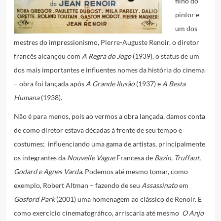
filho do
pintor e
um dos
mestres do impressionismo, Pierre-Auguste Renoir, o diretor
francês alcançou com
A Regra do Jogo
(1939), o status de um
dos mais importantes e influentes nomes da história do cinema
– obra foi lançada após
A Grande Ilusão
(1937) e
A Besta
Humana
(1938).
Não é para menos, pois ao vermos a obra lançada, damos conta
de como diretor estava décadas à frente de seu tempo e
costumes; influenciando uma gama de artistas, principalmente
os integrantes da
Nouvelle Vague
Francesa de
Bazin, Truffaut,
Godard e Agnes Varda
. Podemos até mesmo tomar, como
exemplo, Robert Altman – fazendo de seu
Assassinato
em
Gosford Park
(2001) uma homenagem ao clássico de Renoir. E
como exercício cinematográfico, arriscaria até mesmo
O Anjo