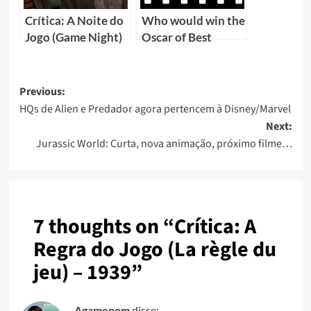
Crítica: A Noite do
Who would win the
Jogo (Game Night)
Oscar of Best
Animated Feature
since 1939?
Previous:
HQs de Alien e Predador agora pertencem à Disney/Marvel
Next:
Jurassic World: Curta, nova animação, próximo filme…
7 thoughts on “
Crítica: A
Regra do Jogo (La règle du
jeu) – 1939
”
Agamenom
disse: