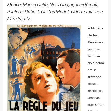
Elenco
: Marcel Dalio, Nora Gregor, Jean Renoir,
Paulette Dubost, Gaston Modot, Odette Talazac e
Mira Parely.
A história
de Jean
Renoir é a
própria
história
do cinema
em se
tratando
de seus
preceitos,
uma vez
que, sendo