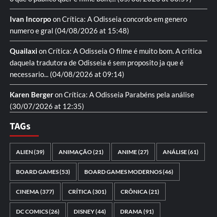
Ivan Incorpo
on
Crítica: A Odisseia
concordo em genero
numero e gral
(04/08/2026 at 15:48)
Quailaxi
on
Crítica: A Odisseia
O filme é muito bom. A critica
daquela tradutora de Odisseia é sem proposito ja que é
necessario...
(04/08/2026 at 09:14)
Karen Berger
on
Crítica: A Odisseia
Parabéns pela análise
(30/07/2026 at 12:35)
TAGs
ALIEN
(39)
ANIMAÇÃO
(21)
ANIME
(27)
ANÁLISE
(61)
BOARD GAMES
(53)
BOARD GAMES MODERNOS
(46)
CINEMA
(377)
CRÍTICA
(301)
CRÔNICA
(21)
DC COMICS
(26)
DISNEY
(44)
DRAMA
(91)