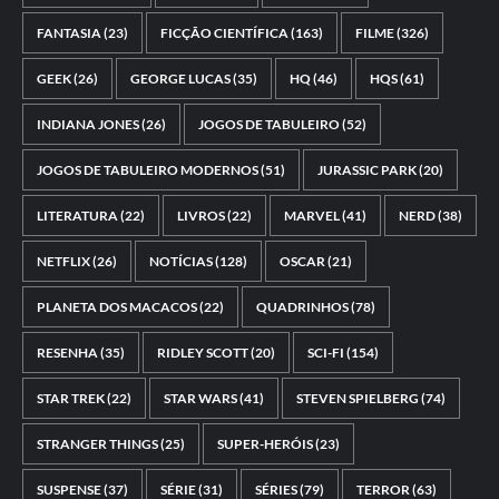
FANTASIA
(23)
FICÇÃO CIENTÍFICA
(163)
FILME
(326)
GEEK
(26)
GEORGE LUCAS
(35)
HQ
(46)
HQS
(61)
INDIANA JONES
(26)
JOGOS DE TABULEIRO
(52)
JOGOS DE TABULEIRO MODERNOS
(51)
JURASSIC PARK
(20)
LITERATURA
(22)
LIVROS
(22)
MARVEL
(41)
NERD
(38)
NETFLIX
(26)
NOTÍCIAS
(128)
OSCAR
(21)
PLANETA DOS MACACOS
(22)
QUADRINHOS
(78)
RESENHA
(35)
RIDLEY SCOTT
(20)
SCI-FI
(154)
STAR TREK
(22)
STAR WARS
(41)
STEVEN SPIELBERG
(74)
STRANGER THINGS
(25)
SUPER-HERÓIS
(23)
SUSPENSE
(37)
SÉRIE
(31)
SÉRIES
(79)
TERROR
(63)