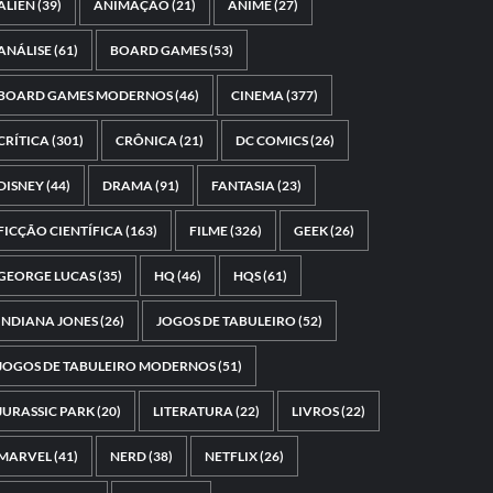
ALIEN
(39)
ANIMAÇÃO
(21)
ANIME
(27)
ANÁLISE
(61)
BOARD GAMES
(53)
BOARD GAMES MODERNOS
(46)
CINEMA
(377)
CRÍTICA
(301)
CRÔNICA
(21)
DC COMICS
(26)
DISNEY
(44)
DRAMA
(91)
FANTASIA
(23)
FICÇÃO CIENTÍFICA
(163)
FILME
(326)
GEEK
(26)
GEORGE LUCAS
(35)
HQ
(46)
HQS
(61)
INDIANA JONES
(26)
JOGOS DE TABULEIRO
(52)
JOGOS DE TABULEIRO MODERNOS
(51)
JURASSIC PARK
(20)
LITERATURA
(22)
LIVROS
(22)
MARVEL
(41)
NERD
(38)
NETFLIX
(26)