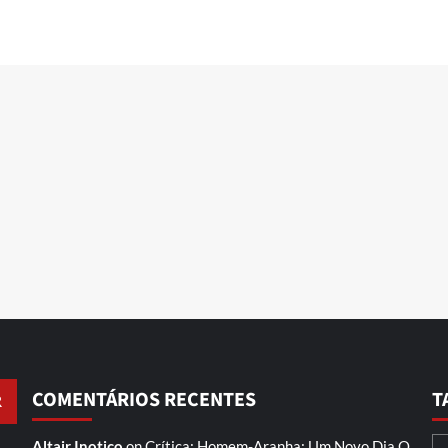
COMENTÁRIOS RECENTES
T
Altair Inotico
on
Crítica: Homem-Aranha: Um Novo Dia
O