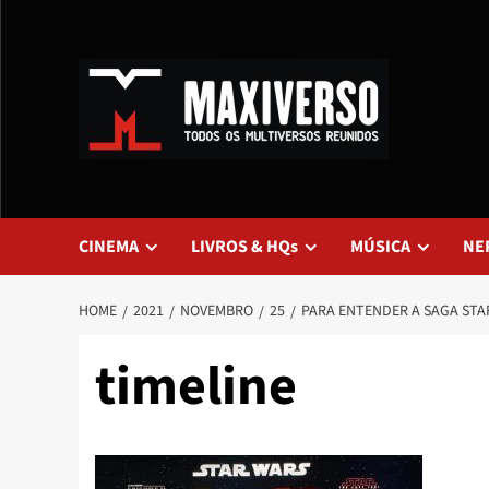
CINEMA
LIVROS & HQs
MÚSICA
NE
HOME
2021
NOVEMBRO
25
PARA ENTENDER A SAGA STA
timeline