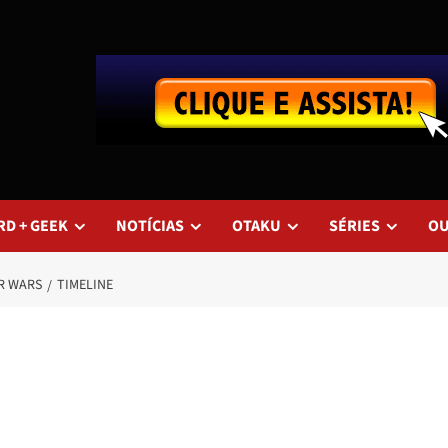
RD + GEEK
NOTÍCIAS
OTAKU
SÉRIES
O
R WARS
TIMELINE