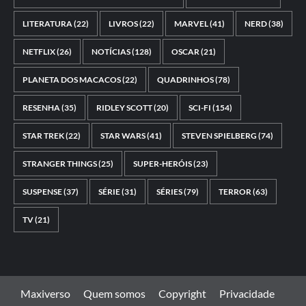
LITERATURA
(22)
LIVROS
(22)
MARVEL
(41)
NERD
(38)
NETFLIX
(26)
NOTÍCIAS
(128)
OSCAR
(21)
PLANETA DOS MACACOS
(22)
QUADRINHOS
(78)
RESENHA
(35)
RIDLEY SCOTT
(20)
SCI-FI
(154)
STAR TREK
(22)
STAR WARS
(41)
STEVEN SPIELBERG
(74)
STRANGER THINGS
(25)
SUPER-HERÓIS
(23)
SUSPENSE
(37)
SÉRIE
(31)
SÉRIES
(79)
TERROR
(63)
TV
(21)
Maxiverso
Quem somos
Copyright
Privacidade