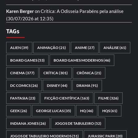
Karen Berger
on
Crítica: A Odisseia
Parabéns pela análise
(30/07/2026 at 12:35)
TAGs
ALIEN
(39)
ANIMAÇÃO
(21)
ANIME
(27)
ANÁLISE
(61)
BOARD GAMES
(53)
BOARD GAMES MODERNOS
(46)
CINEMA
(377)
CRÍTICA
(301)
CRÔNICA
(21)
DC COMICS
(26)
DISNEY
(44)
DRAMA
(91)
FANTASIA
(23)
FICÇÃO CIENTÍFICA
(163)
FILME
(326)
GEEK
(26)
GEORGE LUCAS
(35)
HQ
(46)
HQS
(61)
INDIANA JONES
(26)
JOGOS DE TABULEIRO
(52)
JOGOS DE TABULEIRO MODERNOS
(51)
JURASSIC PARK
(20)