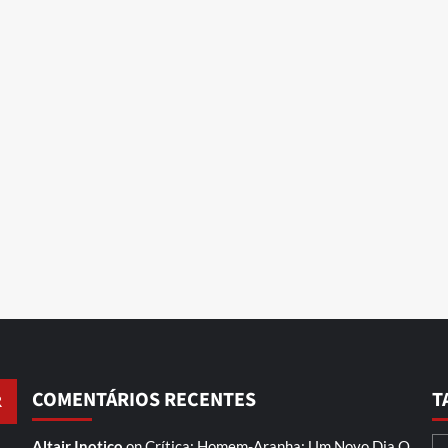
COMENTÁRIOS RECENTES
T
Altair Inotico
on
Crítica: Homem-Aranha: Um Novo Dia
O