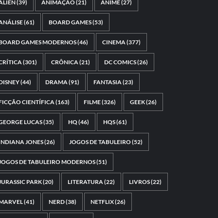
ALIEN
(39)
ANIMAÇÃO
(21)
ANIME
(27)
ANÁLISE
(61)
BOARD GAMES
(53)
BOARD GAMES MODERNOS
(46)
CINEMA
(377)
CRÍTICA
(301)
CRÔNICA
(21)
DC COMICS
(26)
DISNEY
(44)
DRAMA
(91)
FANTASIA
(23)
FICÇÃO CIENTÍFICA
(163)
FILME
(326)
GEEK
(26)
GEORGE LUCAS
(35)
HQ
(46)
HQS
(61)
INDIANA JONES
(26)
JOGOS DE TABULEIRO
(52)
JOGOS DE TABULEIRO MODERNOS
(51)
JURASSIC PARK
(20)
LITERATURA
(22)
LIVROS
(22)
MARVEL
(41)
NERD
(38)
NETFLIX
(26)