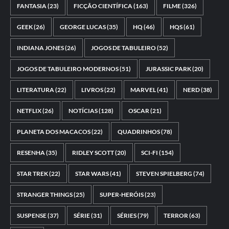
FANTASIA
(23)
FICÇÃO CIENTÍFICA
(163)
FILME
(326)
GEEK
(26)
GEORGE LUCAS
(35)
HQ
(46)
HQS
(61)
INDIANA JONES
(26)
JOGOS DE TABULEIRO
(52)
JOGOS DE TABULEIRO MODERNOS
(51)
JURASSIC PARK
(20)
LITERATURA
(22)
LIVROS
(22)
MARVEL
(41)
NERD
(38)
NETFLIX
(26)
NOTÍCIAS
(128)
OSCAR
(21)
PLANETA DOS MACACOS
(22)
QUADRINHOS
(78)
RESENHA
(35)
RIDLEY SCOTT
(20)
SCI-FI
(154)
STAR TREK
(22)
STAR WARS
(41)
STEVEN SPIELBERG
(74)
STRANGER THINGS
(25)
SUPER-HERÓIS
(23)
SUSPENSE
(37)
SÉRIE
(31)
SÉRIES
(79)
TERROR
(63)