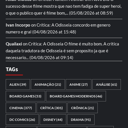
sucesso desse filme mostra que nao tem fadiga de super heroi,
o que o publico quer é filme bom,...
(05/08/2026 at 08:59)
Ivan Incorpo
on
Crítica: A Odisseia
concordo em genero
numero e gral
(04/08/2026 at 15:48)
Quailaxi
on
Crítica: A Odisseia
O filme é muito bom. A critica
daquela tradutora de Odisseia é sem proposito ja que é
necessario...
(04/08/2026 at 09:14)
TAGs
ALIEN
(39)
ANIMAÇÃO
(21)
ANIME
(27)
ANÁLISE
(61)
BOARD GAMES
(53)
BOARD GAMES MODERNOS
(46)
CINEMA
(377)
CRÍTICA
(301)
CRÔNICA
(21)
DC COMICS
(26)
DISNEY
(44)
DRAMA
(91)