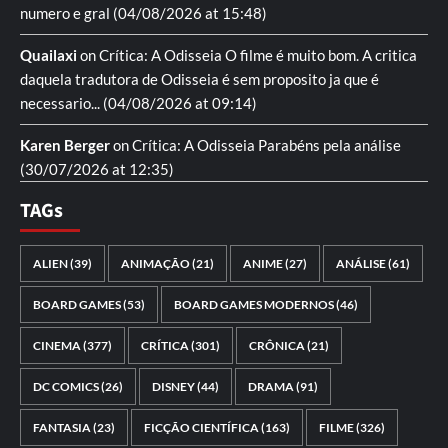
numero e gral
(04/08/2026 at 15:48)
Quailaxi
on
Crítica: A Odisseia
O filme é muito bom. A critica
daquela tradutora de Odisseia é sem proposito ja que é
necessario...
(04/08/2026 at 09:14)
Karen Berger
on
Crítica: A Odisseia
Parabéns pela análise
(30/07/2026 at 12:35)
TAGs
ALIEN
(39)
ANIMAÇÃO
(21)
ANIME
(27)
ANÁLISE
(61)
BOARD GAMES
(53)
BOARD GAMES MODERNOS
(46)
CINEMA
(377)
CRÍTICA
(301)
CRÔNICA
(21)
DC COMICS
(26)
DISNEY
(44)
DRAMA
(91)
FANTASIA
(23)
FICÇÃO CIENTÍFICA
(163)
FILME
(326)