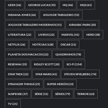
GEEK
(26)
GEORGE LUCAS
(35)
HQ
(46)
HQS
(61)
INDIANA JONES
(26)
JOGOS DE TABULEIRO
(52)
JOGOS DE TABULEIRO MODERNOS
(51)
JURASSIC PARK
(20)
LITERATURA
(22)
LIVROS
(22)
MARVEL
(41)
NERD
(38)
NETFLIX
(26)
NOTÍCIAS
(128)
OSCAR
(21)
PLANETA DOS MACACOS
(22)
QUADRINHOS
(78)
RESENHA
(35)
RIDLEY SCOTT
(20)
SCI-FI
(154)
STAR TREK
(22)
STAR WARS
(41)
STEVEN SPIELBERG
(74)
STRANGER THINGS
(25)
SUPER-HERÓIS
(23)
SUSPENSE
(37)
SÉRIE
(31)
SÉRIES
(79)
TERROR
(63)
TV
(21)