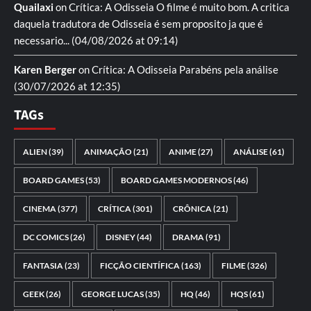
Quailaxi
on
Crítica: A Odisseia
O filme é muito bom. A critica
daquela tradutora de Odisseia é sem proposito ja que é
necessario...
(04/08/2026 at 09:14)
Karen Berger
on
Crítica: A Odisseia
Parabéns pela análise
(30/07/2026 at 12:35)
TAGs
ALIEN
(39)
ANIMAÇÃO
(21)
ANIME
(27)
ANÁLISE
(61)
BOARD GAMES
(53)
BOARD GAMES MODERNOS
(46)
CINEMA
(377)
CRÍTICA
(301)
CRÔNICA
(21)
DC COMICS
(26)
DISNEY
(44)
DRAMA
(91)
FANTASIA
(23)
FICÇÃO CIENTÍFICA
(163)
FILME
(326)
GEEK
(26)
GEORGE LUCAS
(35)
HQ
(46)
HQS
(61)