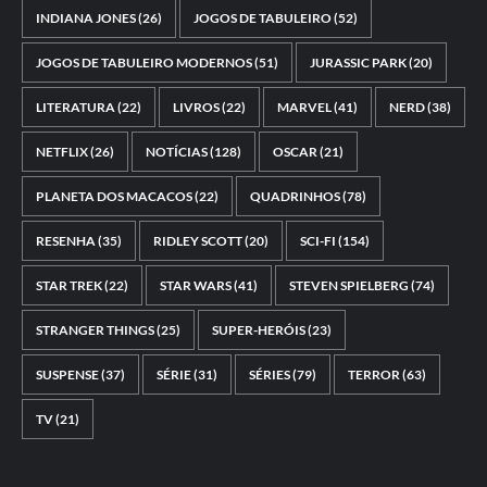
INDIANA JONES
(26)
JOGOS DE TABULEIRO
(52)
JOGOS DE TABULEIRO MODERNOS
(51)
JURASSIC PARK
(20)
LITERATURA
(22)
LIVROS
(22)
MARVEL
(41)
NERD
(38)
NETFLIX
(26)
NOTÍCIAS
(128)
OSCAR
(21)
PLANETA DOS MACACOS
(22)
QUADRINHOS
(78)
RESENHA
(35)
RIDLEY SCOTT
(20)
SCI-FI
(154)
STAR TREK
(22)
STAR WARS
(41)
STEVEN SPIELBERG
(74)
STRANGER THINGS
(25)
SUPER-HERÓIS
(23)
SUSPENSE
(37)
SÉRIE
(31)
SÉRIES
(79)
TERROR
(63)
TV
(21)