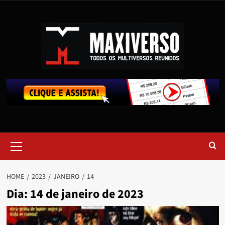
HOME
2023
JANEIRO
14
Dia:
14 de janeiro de 2023