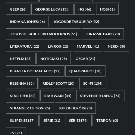
GEEK
(26)
GEORGE LUCAS
(35)
HQ
(46)
HQS
(61)
INDIANA JONES
(26)
JOGOS DE TABULEIRO
(52)
JOGOS DE TABULEIRO MODERNOS
(51)
JURASSIC PARK
(20)
LITERATURA
(22)
LIVROS
(22)
MARVEL
(41)
NERD
(38)
NETFLIX
(26)
NOTÍCIAS
(128)
OSCAR
(21)
PLANETA DOS MACACOS
(22)
QUADRINHOS
(78)
RESENHA
(35)
RIDLEY SCOTT
(20)
SCI-FI
(154)
STAR TREK
(22)
STAR WARS
(41)
STEVEN SPIELBERG
(74)
STRANGER THINGS
(25)
SUPER-HERÓIS
(23)
SUSPENSE
(37)
SÉRIE
(31)
SÉRIES
(79)
TERROR
(63)
TV
(21)