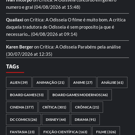
numero e gral
(04/08/2026 at 15:48)
Quailaxi
on
Crítica: A Odisseia
O filme é muito bom. A critica
daquela tradutora de Odisseia é sem proposito ja que é
necessario...
(04/08/2026 at 09:14)
Karen Berger
on
Crítica: A Odisseia
Parabéns pela análise
(30/07/2026 at 12:35)
TAGs
ALIEN
(39)
ANIMAÇÃO
(21)
ANIME
(27)
ANÁLISE
(61)
BOARD GAMES
(53)
BOARD GAMES MODERNOS
(46)
CINEMA
(377)
CRÍTICA
(301)
CRÔNICA
(21)
DC COMICS
(26)
DISNEY
(44)
DRAMA
(91)
FANTASIA
(23)
FICÇÃO CIENTÍFICA
(163)
FILME
(326)