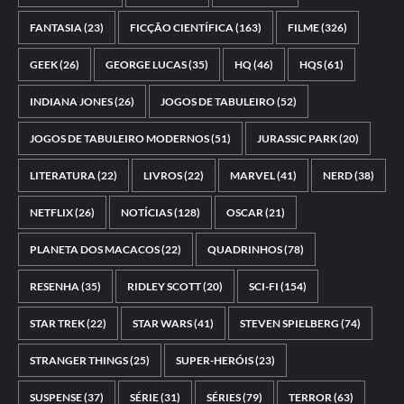
FANTASIA
(23)
FICÇÃO CIENTÍFICA
(163)
FILME
(326)
GEEK
(26)
GEORGE LUCAS
(35)
HQ
(46)
HQS
(61)
INDIANA JONES
(26)
JOGOS DE TABULEIRO
(52)
JOGOS DE TABULEIRO MODERNOS
(51)
JURASSIC PARK
(20)
LITERATURA
(22)
LIVROS
(22)
MARVEL
(41)
NERD
(38)
NETFLIX
(26)
NOTÍCIAS
(128)
OSCAR
(21)
PLANETA DOS MACACOS
(22)
QUADRINHOS
(78)
RESENHA
(35)
RIDLEY SCOTT
(20)
SCI-FI
(154)
STAR TREK
(22)
STAR WARS
(41)
STEVEN SPIELBERG
(74)
STRANGER THINGS
(25)
SUPER-HERÓIS
(23)
SUSPENSE
(37)
SÉRIE
(31)
SÉRIES
(79)
TERROR
(63)