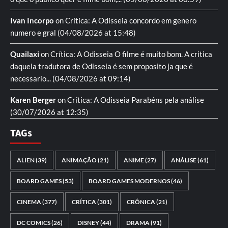
Ivan Incorpo
on
Crítica: A Odisseia
concordo em genero
numero e gral
(04/08/2026 at 15:48)
Quailaxi
on
Crítica: A Odisseia
O filme é muito bom. A critica
daquela tradutora de Odisseia é sem proposito ja que é
necessario...
(04/08/2026 at 09:14)
Karen Berger
on
Crítica: A Odisseia
Parabéns pela análise
(30/07/2026 at 12:35)
TAGs
ALIEN
(39)
ANIMAÇÃO
(21)
ANIME
(27)
ANÁLISE
(61)
BOARD GAMES
(53)
BOARD GAMES MODERNOS
(46)
CINEMA
(377)
CRÍTICA
(301)
CRÔNICA
(21)
DC COMICS
(26)
DISNEY
(44)
DRAMA
(91)