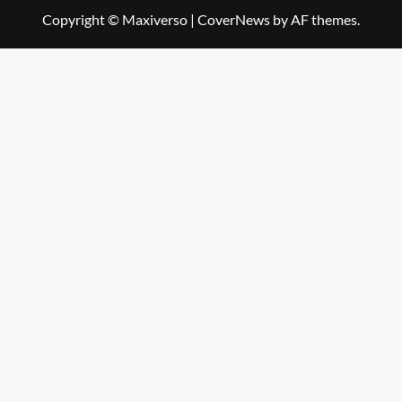
Copyright © Maxiverso
|
CoverNews
by AF themes.