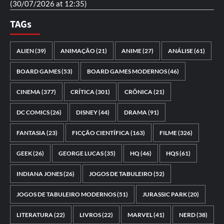
(30/07/2026 at 12:35)
TAGs
ALIEN
(39)
ANIMAÇÃO
(21)
ANIME
(27)
ANÁLISE
(61)
BOARD GAMES
(53)
BOARD GAMES MODERNOS
(46)
CINEMA
(377)
CRÍTICA
(301)
CRÔNICA
(21)
DC COMICS
(26)
DISNEY
(44)
DRAMA
(91)
FANTASIA
(23)
FICÇÃO CIENTÍFICA
(163)
FILME
(326)
GEEK
(26)
GEORGE LUCAS
(35)
HQ
(46)
HQS
(61)
INDIANA JONES
(26)
JOGOS DE TABULEIRO
(52)
JOGOS DE TABULEIRO MODERNOS
(51)
JURASSIC PARK
(20)
LITERATURA
(22)
LIVROS
(22)
MARVEL
(41)
NERD
(38)