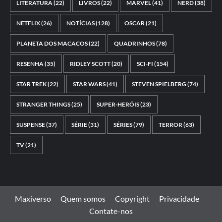
LITERATURA
(22)
LIVROS
(22)
MARVEL
(41)
NERD
(38)
NETFLIX
(26)
NOTÍCIAS
(128)
OSCAR
(21)
PLANETA DOS MACACOS
(22)
QUADRINHOS
(78)
RESENHA
(35)
RIDLEY SCOTT
(20)
SCI-FI
(154)
STAR TREK
(22)
STAR WARS
(41)
STEVEN SPIELBERG
(74)
STRANGER THINGS
(25)
SUPER-HERÓIS
(23)
SUSPENSE
(37)
SÉRIE
(31)
SÉRIES
(79)
TERROR
(63)
TV
(21)
Maxiverso
Quem somos
Copyright
Privacidade
Contate-nos