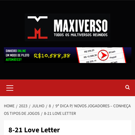
HOME
2023
JULHO
8
9ª DICA P/ NOVOS JOGADORES – CONHEÇA
OS TIPOS DE JOGOS
8-21 LOVE LETTER
8-21 Love Letter