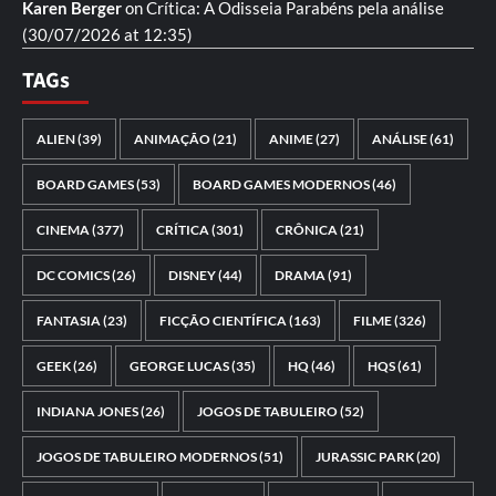
Karen Berger
on
Crítica: A Odisseia
Parabéns pela análise
(30/07/2026 at 12:35)
TAGs
ALIEN
(39)
ANIMAÇÃO
(21)
ANIME
(27)
ANÁLISE
(61)
BOARD GAMES
(53)
BOARD GAMES MODERNOS
(46)
CINEMA
(377)
CRÍTICA
(301)
CRÔNICA
(21)
DC COMICS
(26)
DISNEY
(44)
DRAMA
(91)
FANTASIA
(23)
FICÇÃO CIENTÍFICA
(163)
FILME
(326)
GEEK
(26)
GEORGE LUCAS
(35)
HQ
(46)
HQS
(61)
INDIANA JONES
(26)
JOGOS DE TABULEIRO
(52)
JOGOS DE TABULEIRO MODERNOS
(51)
JURASSIC PARK
(20)