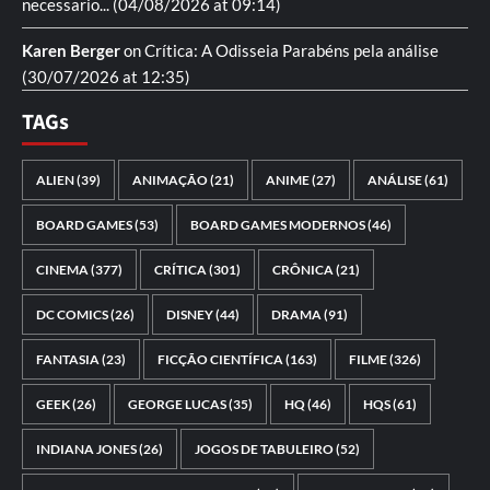
necessario...
(04/08/2026 at 09:14)
Karen Berger
on
Crítica: A Odisseia
Parabéns pela análise
(30/07/2026 at 12:35)
TAGs
ALIEN
(39)
ANIMAÇÃO
(21)
ANIME
(27)
ANÁLISE
(61)
BOARD GAMES
(53)
BOARD GAMES MODERNOS
(46)
CINEMA
(377)
CRÍTICA
(301)
CRÔNICA
(21)
DC COMICS
(26)
DISNEY
(44)
DRAMA
(91)
FANTASIA
(23)
FICÇÃO CIENTÍFICA
(163)
FILME
(326)
GEEK
(26)
GEORGE LUCAS
(35)
HQ
(46)
HQS
(61)
INDIANA JONES
(26)
JOGOS DE TABULEIRO
(52)