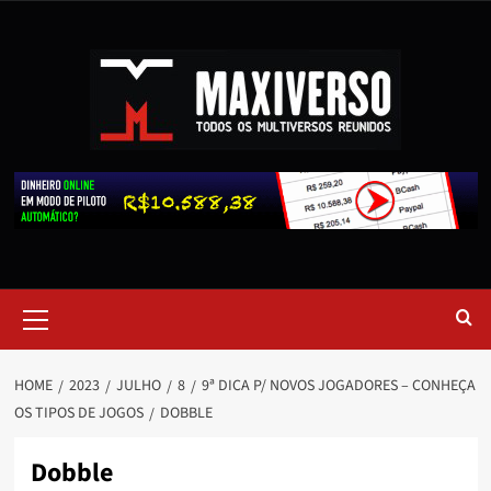
HOME
2023
JULHO
8
9ª DICA P/ NOVOS JOGADORES – CONHEÇA
OS TIPOS DE JOGOS
DOBBLE
Dobble