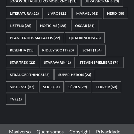
JOGOS DE TABULEIRO MODERNOS
(51)
JURASSIC PARK
(20)
LITERATURA
(22)
LIVROS
(22)
MARVEL
(41)
NERD
(38)
NETFLIX
(26)
NOTÍCIAS
(128)
OSCAR
(21)
PLANETA DOS MACACOS
(22)
QUADRINHOS
(78)
RESENHA
(35)
RIDLEY SCOTT
(20)
SCI-FI
(154)
STAR TREK
(22)
STAR WARS
(41)
STEVEN SPIELBERG
(74)
STRANGER THINGS
(25)
SUPER-HERÓIS
(23)
SUSPENSE
(37)
SÉRIE
(31)
SÉRIES
(79)
TERROR
(63)
TV
(21)
Maxiverso
Quem somos
Copyright
Privacidade