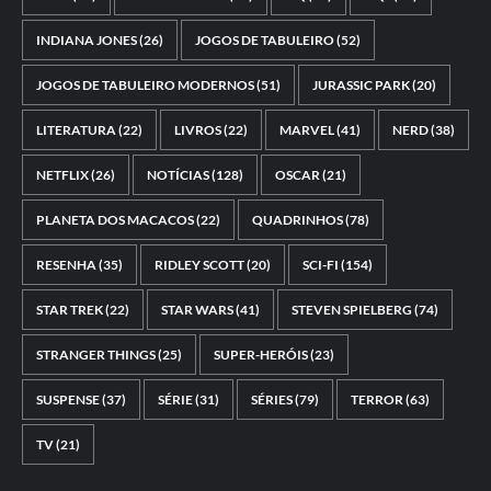
INDIANA JONES
(26)
JOGOS DE TABULEIRO
(52)
JOGOS DE TABULEIRO MODERNOS
(51)
JURASSIC PARK
(20)
LITERATURA
(22)
LIVROS
(22)
MARVEL
(41)
NERD
(38)
NETFLIX
(26)
NOTÍCIAS
(128)
OSCAR
(21)
PLANETA DOS MACACOS
(22)
QUADRINHOS
(78)
RESENHA
(35)
RIDLEY SCOTT
(20)
SCI-FI
(154)
STAR TREK
(22)
STAR WARS
(41)
STEVEN SPIELBERG
(74)
STRANGER THINGS
(25)
SUPER-HERÓIS
(23)
SUSPENSE
(37)
SÉRIE
(31)
SÉRIES
(79)
TERROR
(63)
TV
(21)