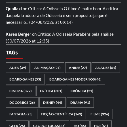
Quailaxi
on
Crítica: A Odisseia
O filme é muito bom. A critica
daquela tradutora de Odisseia é sem proposito ja que é
necessario...
(04/08/2026 at 09:14)
Karen Berger
on
Crítica: A Odisseia
Parabéns pela análise
(30/07/2026 at 12:35)
TAGs
ALIEN
(39)
ANIMAÇÃO
(21)
ANIME
(27)
ANÁLISE
(61)
BOARD GAMES
(53)
BOARD GAMES MODERNOS
(46)
CINEMA
(377)
CRÍTICA
(301)
CRÔNICA
(21)
DC COMICS
(26)
DISNEY
(44)
DRAMA
(91)
FANTASIA
(23)
FICÇÃO CIENTÍFICA
(163)
FILME
(326)
GEEK
(26)
GEORGE LUCAS
(35)
HQ
(46)
HQS
(61)