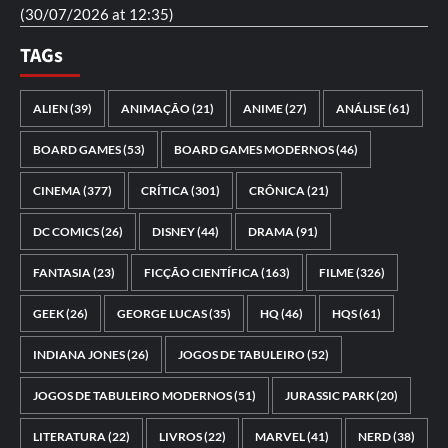
(30/07/2026 at 12:35)
TAGs
ALIEN
(39)
ANIMAÇÃO
(21)
ANIME
(27)
ANÁLISE
(61)
BOARD GAMES
(53)
BOARD GAMES MODERNOS
(46)
CINEMA
(377)
CRÍTICA
(301)
CRÔNICA
(21)
DC COMICS
(26)
DISNEY
(44)
DRAMA
(91)
FANTASIA
(23)
FICÇÃO CIENTÍFICA
(163)
FILME
(326)
GEEK
(26)
GEORGE LUCAS
(35)
HQ
(46)
HQS
(61)
INDIANA JONES
(26)
JOGOS DE TABULEIRO
(52)
JOGOS DE TABULEIRO MODERNOS
(51)
JURASSIC PARK
(20)
LITERATURA
(22)
LIVROS
(22)
MARVEL
(41)
NERD
(38)