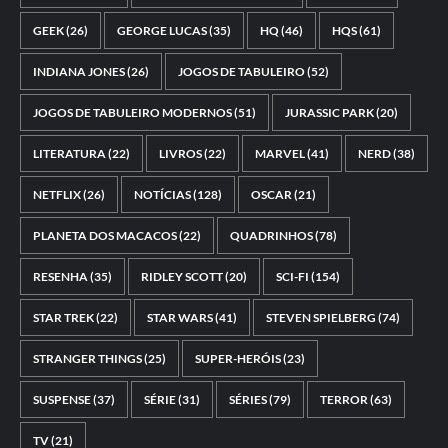
GEEK
(26)
GEORGE LUCAS
(35)
HQ
(46)
HQS
(61)
INDIANA JONES
(26)
JOGOS DE TABULEIRO
(52)
JOGOS DE TABULEIRO MODERNOS
(51)
JURASSIC PARK
(20)
LITERATURA
(22)
LIVROS
(22)
MARVEL
(41)
NERD
(38)
NETFLIX
(26)
NOTÍCIAS
(128)
OSCAR
(21)
PLANETA DOS MACACOS
(22)
QUADRINHOS
(78)
RESENHA
(35)
RIDLEY SCOTT
(20)
SCI-FI
(154)
STAR TREK
(22)
STAR WARS
(41)
STEVEN SPIELBERG
(74)
STRANGER THINGS
(25)
SUPER-HERÓIS
(23)
SUSPENSE
(37)
SÉRIE
(31)
SÉRIES
(79)
TERROR
(63)
TV
(21)