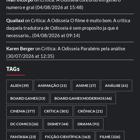
numero e gral
(04/08/2026 at 15:48)
Quailaxi
on
Crítica: A Odisseia
O filme é muito bom. A critica
daquela tradutora de Odisseia é sem proposito ja que é
necessario...
(04/08/2026 at 09:14)
Karen Berger
on
Crítica: A Odisseia
Parabéns pela análise
(30/07/2026 at 12:35)
TAGs
ALIEN
(39)
ANIMAÇÃO
(21)
ANIME
(27)
ANÁLISE
(61)
BOARD GAMES
(53)
BOARD GAMES MODERNOS
(46)
CINEMA
(377)
CRÍTICA
(301)
CRÔNICA
(21)
DC COMICS
(26)
DISNEY
(44)
DRAMA
(91)
FANTASIA
(23)
FICÇÃO CIENTÍFICA
(163)
FILME
(326)