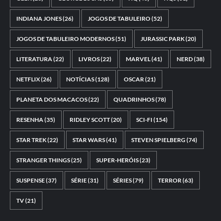
INDIANA JONES
(26)
JOGOS DE TABULEIRO
(52)
JOGOS DE TABULEIRO MODERNOS
(51)
JURASSIC PARK
(20)
LITERATURA
(22)
LIVROS
(22)
MARVEL
(41)
NERD
(38)
NETFLIX
(26)
NOTÍCIAS
(128)
OSCAR
(21)
PLANETA DOS MACACOS
(22)
QUADRINHOS
(78)
RESENHA
(35)
RIDLEY SCOTT
(20)
SCI-FI
(154)
STAR TREK
(22)
STAR WARS
(41)
STEVEN SPIELBERG
(74)
STRANGER THINGS
(25)
SUPER-HERÓIS
(23)
SUSPENSE
(37)
SÉRIE
(31)
SÉRIES
(79)
TERROR
(63)
TV
(21)