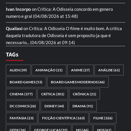
Ivan Incorpo
on
Crítica: A Odisseia
concordo em genero
numero e gral
(04/08/2026 at 15:48)
Quailaxi
on
Crítica: A Odisseia
O filme é muito bom. A critica
daquela tradutora de Odisseia é sem proposito ja que é
necessario...
(04/08/2026 at 09:14)
TAGs
ALIEN
(39)
ANIMAÇÃO
(21)
ANIME
(27)
ANÁLISE
(61)
BOARD GAMES
(53)
BOARD GAMES MODERNOS
(46)
CINEMA
(377)
CRÍTICA
(301)
CRÔNICA
(21)
DC COMICS
(26)
DISNEY
(44)
DRAMA
(91)
FANTASIA
(23)
FICÇÃO CIENTÍFICA
(163)
FILME
(326)
GEEK
(26)
GEORGE LUCAS
(35)
HQ
(46)
HQS
(61)