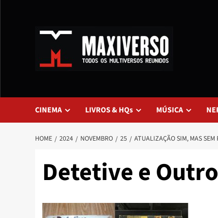
CINEMA
LIVROS & HQs
MÚSICA
NE
HOME
2024
NOVEMBRO
25
ATUALIZAÇÃO SIM, MAS SEM 
Detetive e Outro