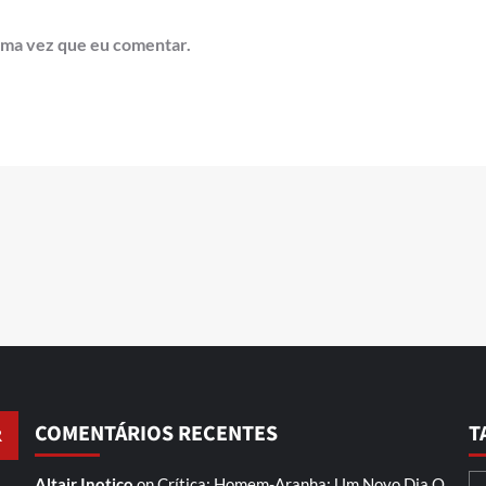
ima vez que eu comentar.
COMENTÁRIOS RECENTES
T
Altair Inotico
on
Crítica: Homem-Aranha: Um Novo Dia
O