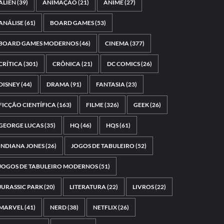
ALIEN
(39)
ANIMAÇÃO
(21)
ANIME
(27)
ANÁLISE
(61)
BOARD GAMES
(53)
BOARD GAMES MODERNOS
(46)
CINEMA
(377)
CRÍTICA
(301)
CRÔNICA
(21)
DC COMICS
(26)
DISNEY
(44)
DRAMA
(91)
FANTASIA
(23)
FICÇÃO CIENTÍFICA
(163)
FILME
(326)
GEEK
(26)
GEORGE LUCAS
(35)
HQ
(46)
HQS
(61)
INDIANA JONES
(26)
JOGOS DE TABULEIRO
(52)
JOGOS DE TABULEIRO MODERNOS
(51)
JURASSIC PARK
(20)
LITERATURA
(22)
LIVROS
(22)
MARVEL
(41)
NERD
(38)
NETFLIX
(26)