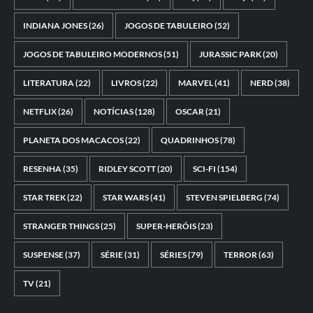
INDIANA JONES
(26)
JOGOS DE TABULEIRO
(52)
JOGOS DE TABULEIRO MODERNOS
(51)
JURASSIC PARK
(20)
LITERATURA
(22)
LIVROS
(22)
MARVEL
(41)
NERD
(38)
NETFLIX
(26)
NOTÍCIAS
(128)
OSCAR
(21)
PLANETA DOS MACACOS
(22)
QUADRINHOS
(78)
RESENHA
(35)
RIDLEY SCOTT
(20)
SCI-FI
(154)
STAR TREK
(22)
STAR WARS
(41)
STEVEN SPIELBERG
(74)
STRANGER THINGS
(25)
SUPER-HERÓIS
(23)
SUSPENSE
(37)
SÉRIE
(31)
SÉRIES
(79)
TERROR
(63)
TV
(21)