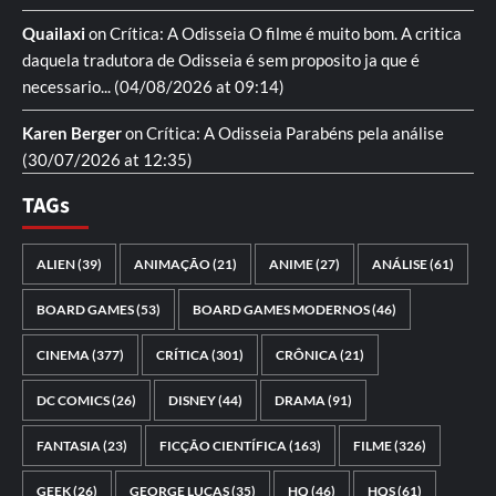
Quailaxi
on
Crítica: A Odisseia
O filme é muito bom. A critica
daquela tradutora de Odisseia é sem proposito ja que é
necessario...
(04/08/2026 at 09:14)
Karen Berger
on
Crítica: A Odisseia
Parabéns pela análise
(30/07/2026 at 12:35)
TAGs
ALIEN
(39)
ANIMAÇÃO
(21)
ANIME
(27)
ANÁLISE
(61)
BOARD GAMES
(53)
BOARD GAMES MODERNOS
(46)
CINEMA
(377)
CRÍTICA
(301)
CRÔNICA
(21)
DC COMICS
(26)
DISNEY
(44)
DRAMA
(91)
FANTASIA
(23)
FICÇÃO CIENTÍFICA
(163)
FILME
(326)
GEEK
(26)
GEORGE LUCAS
(35)
HQ
(46)
HQS
(61)