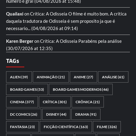
numero e gral
(04/08/2026 at 15:48)
Quailaxi
on
Crítica: A Odisseia
O filme é muito bom. A critica
daquela tradutora de Odisseia é sem proposito ja que é
necessario...
(04/08/2026 at 09:14)
Karen Berger
on
Crítica: A Odisseia
Parabéns pela análise
(30/07/2026 at 12:35)
TAGs
ALIEN
(39)
ANIMAÇÃO
(21)
ANIME
(27)
ANÁLISE
(61)
BOARD GAMES
(53)
BOARD GAMES MODERNOS
(46)
CINEMA
(377)
CRÍTICA
(301)
CRÔNICA
(21)
DC COMICS
(26)
DISNEY
(44)
DRAMA
(91)
FANTASIA
(23)
FICÇÃO CIENTÍFICA
(163)
FILME
(326)