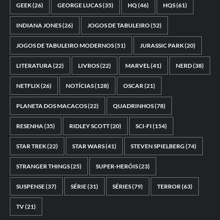
GEEK
(26)
GEORGE LUCAS
(35)
HQ
(46)
HQS
(61)
INDIANA JONES
(26)
JOGOS DE TABULEIRO
(52)
JOGOS DE TABULEIRO MODERNOS
(51)
JURASSIC PARK
(20)
LITERATURA
(22)
LIVROS
(22)
MARVEL
(41)
NERD
(38)
NETFLIX
(26)
NOTÍCIAS
(128)
OSCAR
(21)
PLANETA DOS MACACOS
(22)
QUADRINHOS
(78)
RESENHA
(35)
RIDLEY SCOTT
(20)
SCI-FI
(154)
STAR TREK
(22)
STAR WARS
(41)
STEVEN SPIELBERG
(74)
STRANGER THINGS
(25)
SUPER-HERÓIS
(23)
SUSPENSE
(37)
SÉRIE
(31)
SÉRIES
(79)
TERROR
(63)
TV
(21)