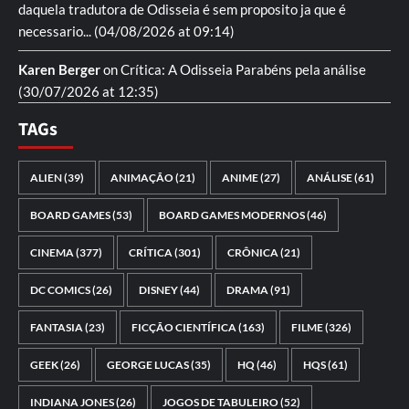
daquela tradutora de Odisseia é sem proposito ja que é
necessario...
(04/08/2026 at 09:14)
Karen Berger
on
Crítica: A Odisseia
Parabéns pela análise
(30/07/2026 at 12:35)
TAGs
ALIEN
(39)
ANIMAÇÃO
(21)
ANIME
(27)
ANÁLISE
(61)
BOARD GAMES
(53)
BOARD GAMES MODERNOS
(46)
CINEMA
(377)
CRÍTICA
(301)
CRÔNICA
(21)
DC COMICS
(26)
DISNEY
(44)
DRAMA
(91)
FANTASIA
(23)
FICÇÃO CIENTÍFICA
(163)
FILME
(326)
GEEK
(26)
GEORGE LUCAS
(35)
HQ
(46)
HQS
(61)
INDIANA JONES
(26)
JOGOS DE TABULEIRO
(52)