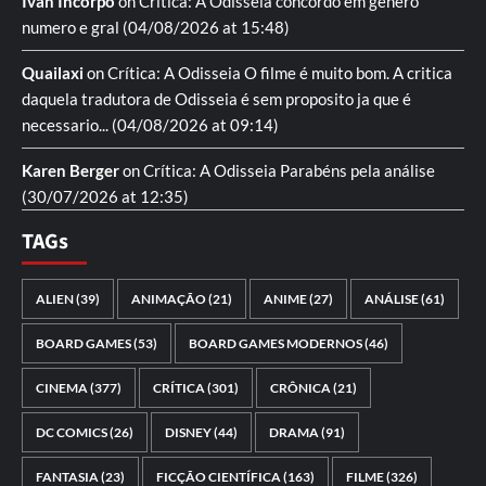
Ivan Incorpo
on
Crítica: A Odisseia
concordo em genero
numero e gral
(04/08/2026 at 15:48)
Quailaxi
on
Crítica: A Odisseia
O filme é muito bom. A critica
daquela tradutora de Odisseia é sem proposito ja que é
necessario...
(04/08/2026 at 09:14)
Karen Berger
on
Crítica: A Odisseia
Parabéns pela análise
(30/07/2026 at 12:35)
TAGs
ALIEN
(39)
ANIMAÇÃO
(21)
ANIME
(27)
ANÁLISE
(61)
BOARD GAMES
(53)
BOARD GAMES MODERNOS
(46)
CINEMA
(377)
CRÍTICA
(301)
CRÔNICA
(21)
DC COMICS
(26)
DISNEY
(44)
DRAMA
(91)
FANTASIA
(23)
FICÇÃO CIENTÍFICA
(163)
FILME
(326)