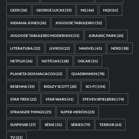
GEEK
(26)
GEORGE LUCAS
(35)
HQ
(46)
HQS
(61)
INDIANA JONES
(26)
JOGOS DE TABULEIRO
(52)
JOGOS DE TABULEIRO MODERNOS
(51)
JURASSIC PARK
(20)
LITERATURA
(22)
LIVROS
(22)
MARVEL
(41)
NERD
(38)
NETFLIX
(26)
NOTÍCIAS
(128)
OSCAR
(21)
PLANETA DOS MACACOS
(22)
QUADRINHOS
(78)
RESENHA
(35)
RIDLEY SCOTT
(20)
SCI-FI
(154)
STAR TREK
(22)
STAR WARS
(41)
STEVEN SPIELBERG
(74)
STRANGER THINGS
(25)
SUPER-HERÓIS
(23)
SUSPENSE
(37)
SÉRIE
(31)
SÉRIES
(79)
TERROR
(63)
TV
(21)