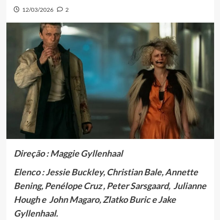
12/03/2026
2
Direção : Maggie Gyllenhaal
Elenco :
Jessie Buckley,
Christian Bale,
Annette
Bening,
Penélope Cruz ,
Peter Sarsgaard,
Julianne
Hough e
John Magaro, Zlatko Buric e Jake
Gyllenhaal.