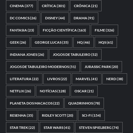
CINEMA
(377)
CRÍTICA
(301)
CRÔNICA
(21)
DC COMICS
(26)
DISNEY
(44)
DRAMA
(91)
FANTASIA
(23)
FICÇÃO CIENTÍFICA
(163)
FILME
(326)
GEEK
(26)
GEORGE LUCAS
(35)
HQ
(46)
HQS
(61)
INDIANA JONES
(26)
JOGOS DE TABULEIRO
(52)
JOGOS DE TABULEIRO MODERNOS
(51)
JURASSIC PARK
(20)
LITERATURA
(22)
LIVROS
(22)
MARVEL
(41)
NERD
(38)
NETFLIX
(26)
NOTÍCIAS
(128)
OSCAR
(21)
PLANETA DOS MACACOS
(22)
QUADRINHOS
(78)
RESENHA
(35)
RIDLEY SCOTT
(20)
SCI-FI
(154)
STAR TREK
(22)
STAR WARS
(41)
STEVEN SPIELBERG
(74)