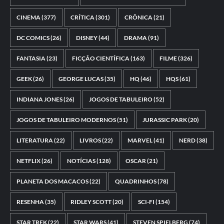
CINEMA
(377)
CRÍTICA
(301)
CRÔNICA
(21)
DC COMICS
(26)
DISNEY
(44)
DRAMA
(91)
FANTASIA
(23)
FICÇÃO CIENTÍFICA
(163)
FILME
(326)
GEEK
(26)
GEORGE LUCAS
(35)
HQ
(46)
HQS
(61)
INDIANA JONES
(26)
JOGOS DE TABULEIRO
(52)
JOGOS DE TABULEIRO MODERNOS
(51)
JURASSIC PARK
(20)
LITERATURA
(22)
LIVROS
(22)
MARVEL
(41)
NERD
(38)
NETFLIX
(26)
NOTÍCIAS
(128)
OSCAR
(21)
PLANETA DOS MACACOS
(22)
QUADRINHOS
(78)
RESENHA
(35)
RIDLEY SCOTT
(20)
SCI-FI
(154)
STAR TREK
(22)
STAR WARS
(41)
STEVEN SPIELBERG
(74)