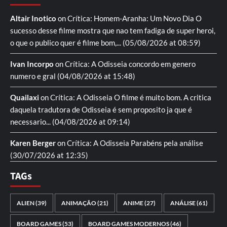
Altair Inotico
on
Crítica: Homem-Aranha: Um Novo Dia
O
sucesso desse filme mostra que nao tem fadiga de super heroi,
o que o publico quer é filme bom,...
(05/08/2026 at 08:59)
Ivan Incorpo
on
Crítica: A Odisseia
concordo em genero
numero e gral
(04/08/2026 at 15:48)
Quailaxi
on
Crítica: A Odisseia
O filme é muito bom. A critica
daquela tradutora de Odisseia é sem proposito ja que é
necessario...
(04/08/2026 at 09:14)
Karen Berger
on
Crítica: A Odisseia
Parabéns pela análise
(30/07/2026 at 12:35)
TAGs
ALIEN
(39)
ANIMAÇÃO
(21)
ANIME
(27)
ANÁLISE
(61)
BOARD GAMES
(53)
BOARD GAMES MODERNOS
(46)