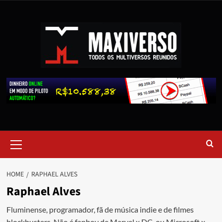
HOME
RAPHAEL ALVES
Raphael Alves
Fluminense, programador, fã de música indie e de filmes
blockbusters. Não é fanboy de Marvel x DC, ou Microsoft x