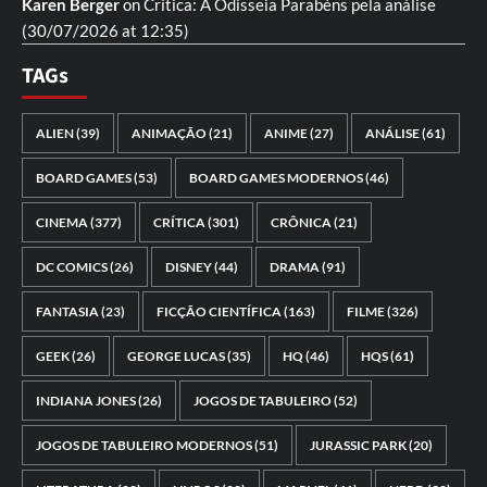
Karen Berger
on
Crítica: A Odisseia
Parabéns pela análise
(30/07/2026 at 12:35)
TAGs
ALIEN
(39)
ANIMAÇÃO
(21)
ANIME
(27)
ANÁLISE
(61)
BOARD GAMES
(53)
BOARD GAMES MODERNOS
(46)
CINEMA
(377)
CRÍTICA
(301)
CRÔNICA
(21)
DC COMICS
(26)
DISNEY
(44)
DRAMA
(91)
FANTASIA
(23)
FICÇÃO CIENTÍFICA
(163)
FILME
(326)
GEEK
(26)
GEORGE LUCAS
(35)
HQ
(46)
HQS
(61)
INDIANA JONES
(26)
JOGOS DE TABULEIRO
(52)
JOGOS DE TABULEIRO MODERNOS
(51)
JURASSIC PARK
(20)