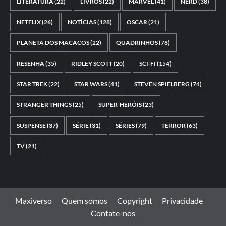
LITERATURA
(22)
LIVROS
(22)
MARVEL
(41)
NERD
(38)
NETFLIX
(26)
NOTÍCIAS
(128)
OSCAR
(21)
PLANETA DOS MACACOS
(22)
QUADRINHOS
(78)
RESENHA
(35)
RIDLEY SCOTT
(20)
SCI-FI
(154)
STAR TREK
(22)
STAR WARS
(41)
STEVEN SPIELBERG
(74)
STRANGER THINGS
(25)
SUPER-HERÓIS
(23)
SUSPENSE
(37)
SÉRIE
(31)
SÉRIES
(79)
TERROR
(63)
TV
(21)
Maxiverso
Quem somos
Copyright
Privacidade
Contate-nos