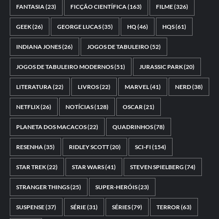
FANTASIA
(23)
FICÇÃO CIENTÍFICA
(163)
FILME
(326)
GEEK
(26)
GEORGE LUCAS
(35)
HQ
(46)
HQS
(61)
INDIANA JONES
(26)
JOGOS DE TABULEIRO
(52)
JOGOS DE TABULEIRO MODERNOS
(51)
JURASSIC PARK
(20)
LITERATURA
(22)
LIVROS
(22)
MARVEL
(41)
NERD
(38)
NETFLIX
(26)
NOTÍCIAS
(128)
OSCAR
(21)
PLANETA DOS MACACOS
(22)
QUADRINHOS
(78)
RESENHA
(35)
RIDLEY SCOTT
(20)
SCI-FI
(154)
STAR TREK
(22)
STAR WARS
(41)
STEVEN SPIELBERG
(74)
STRANGER THINGS
(25)
SUPER-HERÓIS
(23)
SUSPENSE
(37)
SÉRIE
(31)
SÉRIES
(79)
TERROR
(63)