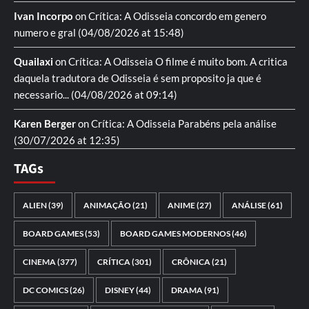
Ivan Incorpo
on
Crítica: A Odisseia
concordo em genero
numero e gral
(04/08/2026 at 15:48)
Quailaxi
on
Crítica: A Odisseia
O filme é muito bom. A critica
daquela tradutora de Odisseia é sem proposito ja que é
necessario...
(04/08/2026 at 09:14)
Karen Berger
on
Crítica: A Odisseia
Parabéns pela análise
(30/07/2026 at 12:35)
TAGs
ALIEN
(39)
ANIMAÇÃO
(21)
ANIME
(27)
ANÁLISE
(61)
BOARD GAMES
(53)
BOARD GAMES MODERNOS
(46)
CINEMA
(377)
CRÍTICA
(301)
CRÔNICA
(21)
DC COMICS
(26)
DISNEY
(44)
DRAMA
(91)