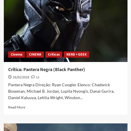
Cinema
CINEMA
Críticas
NERD + GEEK
Crítica: Pantera Negra (Black Panther)
16/02/2018
11
Pantera Negra Direção: Ryan Coogler Elenco: Chadwick
Boseman, Michael B. Jordan, Lupita Nyong'o, Danai Gurira,
Daniel Kaluuya, Letitia Wright, Winston...
Read More