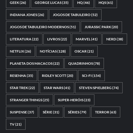
GEEK
(26)
GEORGE LUCAS
(35)
HQ
(46)
HQS
(61)
INDIANA JONES
(26)
JOGOS DE TABULEIRO
(52)
JOGOS DE TABULEIRO MODERNOS
(51)
JURASSIC PARK
(20)
LITERATURA
(22)
LIVROS
(22)
MARVEL
(41)
NERD
(38)
NETFLIX
(26)
NOTÍCIAS
(128)
OSCAR
(21)
PLANETA DOS MACACOS
(22)
QUADRINHOS
(78)
RESENHA
(35)
RIDLEY SCOTT
(20)
SCI-FI
(154)
STAR TREK
(22)
STAR WARS
(41)
STEVEN SPIELBERG
(74)
STRANGER THINGS
(25)
SUPER-HERÓIS
(23)
SUSPENSE
(37)
SÉRIE
(31)
SÉRIES
(79)
TERROR
(63)
TV
(21)