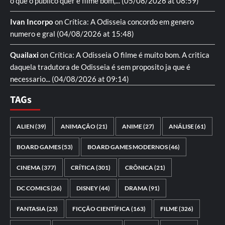
o que o publico quer é filme bom,...
(05/08/2026 at 08:59)
Ivan Incorpo
on
Crítica: A Odisseia
concordo em genero
numero e gral
(04/08/2026 at 15:48)
Quailaxi
on
Crítica: A Odisseia
O filme é muito bom. A critica
daquela tradutora de Odisseia é sem proposito ja que é
necessario...
(04/08/2026 at 09:14)
TAGs
ALIEN
(39)
ANIMAÇÃO
(21)
ANIME
(27)
ANÁLISE
(61)
BOARD GAMES
(53)
BOARD GAMES MODERNOS
(46)
CINEMA
(377)
CRÍTICA
(301)
CRÔNICA
(21)
DC COMICS
(26)
DISNEY
(44)
DRAMA
(91)
FANTASIA
(23)
FICÇÃO CIENTÍFICA
(163)
FILME
(326)