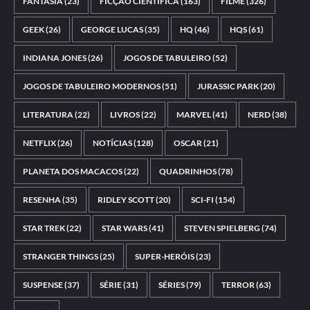
FANTASIA
(23)
FICÇÃO CIENTÍFICA
(163)
FILME
(326)
GEEK
(26)
GEORGE LUCAS
(35)
HQ
(46)
HQS
(61)
INDIANA JONES
(26)
JOGOS DE TABULEIRO
(52)
JOGOS DE TABULEIRO MODERNOS
(51)
JURASSIC PARK
(20)
LITERATURA
(22)
LIVROS
(22)
MARVEL
(41)
NERD
(38)
NETFLIX
(26)
NOTÍCIAS
(128)
OSCAR
(21)
PLANETA DOS MACACOS
(22)
QUADRINHOS
(78)
RESENHA
(35)
RIDLEY SCOTT
(20)
SCI-FI
(154)
STAR TREK
(22)
STAR WARS
(41)
STEVEN SPIELBERG
(74)
STRANGER THINGS
(25)
SUPER-HERÓIS
(23)
SUSPENSE
(37)
SÉRIE
(31)
SÉRIES
(79)
TERROR
(63)