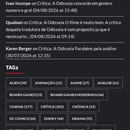
Ivan Incorpo
on
Crítica: A Odisseia
concordo em genero
numero e gral
(04/08/2026 at 15:48)
Quailaxi
on
Crítica: A Odisseia
O filme é muito bom. A critica
daquela tradutora de Odisseia é sem proposito ja que é
necessario...
(04/08/2026 at 09:14)
Karen Berger
on
Crítica: A Odisseia
Parabéns pela análise
(30/07/2026 at 12:35)
TAGs
ALIEN
(39)
ANIMAÇÃO
(21)
ANIME
(27)
ANÁLISE
(61)
BOARD GAMES
(53)
BOARD GAMES MODERNOS
(46)
CINEMA
(377)
CRÍTICA
(301)
CRÔNICA
(21)
DC COMICS
(26)
DISNEY
(44)
DRAMA
(91)