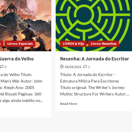
s
Livros: Especiais
LIVROS & HQs
Livros: Resenhas
Guerra do Velho
Resenha: A Jornada do Escritor
2
04/04/2016
1
ra do Velho Título
Título: A Jornada do Escritor -
d Man's War Autor: John
Estrutura Mítica Para Escritores
ra: Aleph Ano: 2005
Título original: The Writer's Jorney:
tê Rissati Páginas: 360
Mythic Structure For Writers Autor:...
 algo ainda inédito no...
Read More