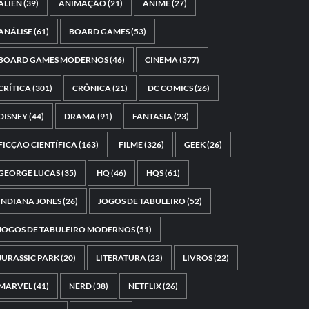
ALIEN
(39)
ANIMAÇÃO
(21)
ANIME
(27)
ANÁLISE
(61)
BOARD GAMES
(53)
BOARD GAMES MODERNOS
(46)
CINEMA
(377)
CRÍTICA
(301)
CRÔNICA
(21)
DC COMICS
(26)
DISNEY
(44)
DRAMA
(91)
FANTASIA
(23)
FICÇÃO CIENTÍFICA
(163)
FILME
(326)
GEEK
(26)
GEORGE LUCAS
(35)
HQ
(46)
HQS
(61)
INDIANA JONES
(26)
JOGOS DE TABULEIRO
(52)
JOGOS DE TABULEIRO MODERNOS
(51)
JURASSIC PARK
(20)
LITERATURA
(22)
LIVROS
(22)
MARVEL
(41)
NERD
(38)
NETFLIX
(26)