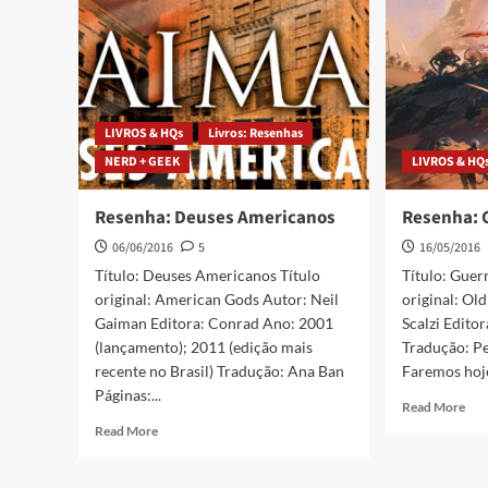
LIVROS & HQs
Livros: Resenhas
NERD + GEEK
LIVROS & HQ
Resenha: Deuses Americanos
Resenha: 
06/06/2016
5
16/05/2016
Título: Deuses Americanos Título
Título: Guer
original: American Gods Autor: Neil
original: Ol
Gaiman Editora: Conrad Ano: 2001
Scalzi Edito
(lançamento); 2011 (edição mais
Tradução: Pe
recente no Brasil) Tradução: Ana Ban
Faremos hoje
Páginas:...
Read More
Read More