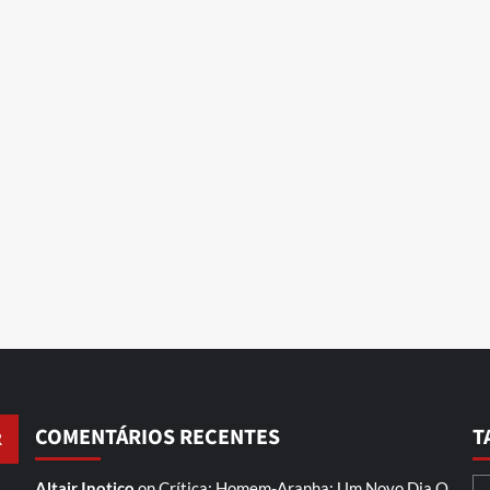
COMENTÁRIOS RECENTES
T
Altair Inotico
on
Crítica: Homem-Aranha: Um Novo Dia
O