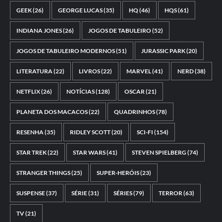
GEEK
(26)
GEORGE LUCAS
(35)
HQ
(46)
HQS
(61)
INDIANA JONES
(26)
JOGOS DE TABULEIRO
(52)
JOGOS DE TABULEIRO MODERNOS
(51)
JURASSIC PARK
(20)
LITERATURA
(22)
LIVROS
(22)
MARVEL
(41)
NERD
(38)
NETFLIX
(26)
NOTÍCIAS
(128)
OSCAR
(21)
PLANETA DOS MACACOS
(22)
QUADRINHOS
(78)
RESENHA
(35)
RIDLEY SCOTT
(20)
SCI-FI
(154)
STAR TREK
(22)
STAR WARS
(41)
STEVEN SPIELBERG
(74)
STRANGER THINGS
(25)
SUPER-HERÓIS
(23)
SUSPENSE
(37)
SÉRIE
(31)
SÉRIES
(79)
TERROR
(63)
TV
(21)