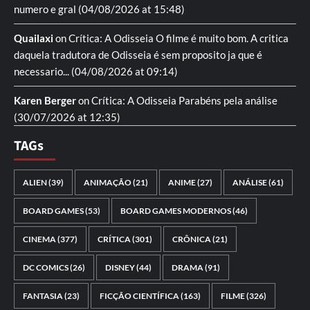
numero e gral
(04/08/2026 at 15:48)
Quailaxi
on
Crítica: A Odisseia
O filme é muito bom. A critica
daquela tradutora de Odisseia é sem proposito ja que é
necessario...
(04/08/2026 at 09:14)
Karen Berger
on
Crítica: A Odisseia
Parabéns pela análise
(30/07/2026 at 12:35)
TAGs
ALIEN
(39)
ANIMAÇÃO
(21)
ANIME
(27)
ANÁLISE
(61)
BOARD GAMES
(53)
BOARD GAMES MODERNOS
(46)
CINEMA
(377)
CRÍTICA
(301)
CRÔNICA
(21)
DC COMICS
(26)
DISNEY
(44)
DRAMA
(91)
FANTASIA
(23)
FICÇÃO CIENTÍFICA
(163)
FILME
(326)