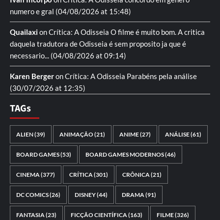
numero e gral
(04/08/2026 at 15:48)
Quailaxi
on
Crítica: A Odisseia
O filme é muito bom. A critica
daquela tradutora de Odisseia é sem proposito ja que é
necessario...
(04/08/2026 at 09:14)
Karen Berger
on
Crítica: A Odisseia
Parabéns pela análise
(30/07/2026 at 12:35)
TAGs
ALIEN
(39)
ANIMAÇÃO
(21)
ANIME
(27)
ANÁLISE
(61)
BOARD GAMES
(53)
BOARD GAMES MODERNOS
(46)
CINEMA
(377)
CRÍTICA
(301)
CRÔNICA
(21)
DC COMICS
(26)
DISNEY
(44)
DRAMA
(91)
FANTASIA
(23)
FICÇÃO CIENTÍFICA
(163)
FILME
(326)