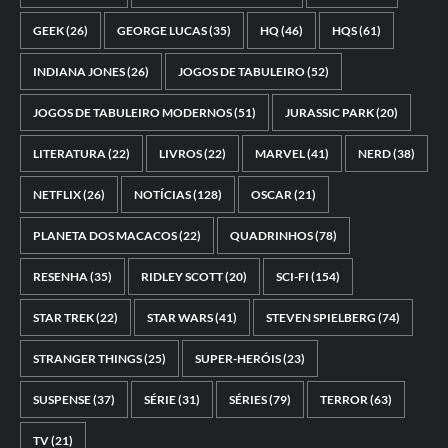
GEEK
(26)
GEORGE LUCAS
(35)
HQ
(46)
HQS
(61)
INDIANA JONES
(26)
JOGOS DE TABULEIRO
(52)
JOGOS DE TABULEIRO MODERNOS
(51)
JURASSIC PARK
(20)
LITERATURA
(22)
LIVROS
(22)
MARVEL
(41)
NERD
(38)
NETFLIX
(26)
NOTÍCIAS
(128)
OSCAR
(21)
PLANETA DOS MACACOS
(22)
QUADRINHOS
(78)
RESENHA
(35)
RIDLEY SCOTT
(20)
SCI-FI
(154)
STAR TREK
(22)
STAR WARS
(41)
STEVEN SPIELBERG
(74)
STRANGER THINGS
(25)
SUPER-HERÓIS
(23)
SUSPENSE
(37)
SÉRIE
(31)
SÉRIES
(79)
TERROR
(63)
TV
(21)