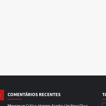
COMENTÁRIOS RECENTES
T
Mourao
on
Crítica: Homem-Aranha: Um Novo Dia
o