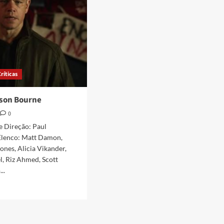
Críticas
ason Bourne
0
e Direção: Paul
Elenco: Matt Damon,
nes, Alicia Vikander,
l, Riz Ahmed, Scott
..