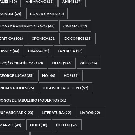
ALIEN
(39)
ANIMAÇÃO
(21)
ANIME
(27)
ANÁLISE
(61)
BOARD GAMES
(53)
BOARD GAMES MODERNOS
(46)
CINEMA
(377)
CRÍTICA
(301)
CRÔNICA
(21)
DC COMICS
(26)
DISNEY
(44)
DRAMA
(91)
FANTASIA
(23)
FICÇÃO CIENTÍFICA
(163)
FILME
(326)
GEEK
(26)
GEORGE LUCAS
(35)
HQ
(46)
HQS
(61)
INDIANA JONES
(26)
JOGOS DE TABULEIRO
(52)
JOGOS DE TABULEIRO MODERNOS
(51)
JURASSIC PARK
(20)
LITERATURA
(22)
LIVROS
(22)
MARVEL
(41)
NERD
(38)
NETFLIX
(26)