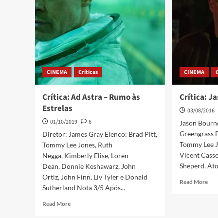
CINEMA
Críticas
CINEMA
Crítica: Ad Astra – Rumo às
Crítica: J
Estrelas
03/08/2016
01/10/2019
6
Jason Bourn
Greengrass 
Diretor: James Gray Elenco: Brad Pitt,
Tommy Lee Jo
Tommy Lee Jones, Ruth
Vicent Casse
Negga, Kimberly Elise, Loren
Sheperd, Ato.
Dean, Donnie Keshawarz, John
Ortiz, John Finn, Liv Tyler e Donald
Read More
Sutherland Nota 3/5 Após...
Read More