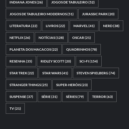
INDIANA JONES
(26)
JOGOS DE TABULEIRO
(52)
JOGOS DE TABULEIRO MODERNOS
(51)
JURASSIC PARK
(20)
LITERATURA
(22)
LIVROS
(22)
MARVEL
(41)
NERD
(38)
NETFLIX
(26)
NOTÍCIAS
(128)
OSCAR
(21)
PLANETA DOS MACACOS
(22)
QUADRINHOS
(78)
RESENHA
(35)
RIDLEY SCOTT
(20)
SCI-FI
(154)
STAR TREK
(22)
STAR WARS
(41)
STEVEN SPIELBERG
(74)
STRANGER THINGS
(25)
SUPER-HERÓIS
(23)
SUSPENSE
(37)
SÉRIE
(31)
SÉRIES
(79)
TERROR
(63)
TV
(21)