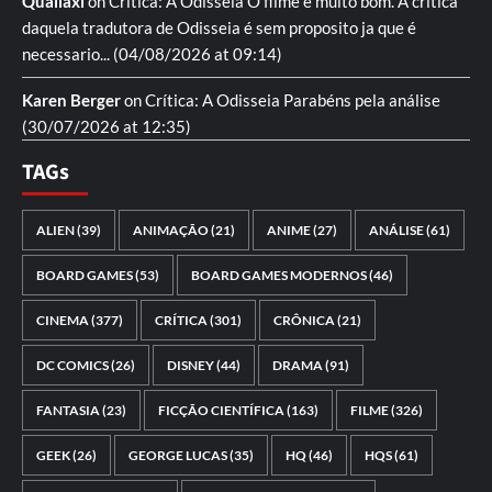
Quailaxi
on
Crítica: A Odisseia
O filme é muito bom. A critica
daquela tradutora de Odisseia é sem proposito ja que é
necessario...
(04/08/2026 at 09:14)
Karen Berger
on
Crítica: A Odisseia
Parabéns pela análise
(30/07/2026 at 12:35)
TAGs
ALIEN
(39)
ANIMAÇÃO
(21)
ANIME
(27)
ANÁLISE
(61)
BOARD GAMES
(53)
BOARD GAMES MODERNOS
(46)
CINEMA
(377)
CRÍTICA
(301)
CRÔNICA
(21)
DC COMICS
(26)
DISNEY
(44)
DRAMA
(91)
FANTASIA
(23)
FICÇÃO CIENTÍFICA
(163)
FILME
(326)
GEEK
(26)
GEORGE LUCAS
(35)
HQ
(46)
HQS
(61)