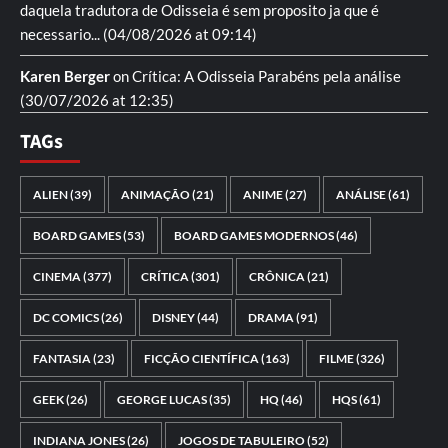
daquela tradutora de Odisseia é sem proposito ja que é
necessario...
(04/08/2026 at 09:14)
Karen Berger
on
Crítica: A Odisseia
Parabéns pela análise
(30/07/2026 at 12:35)
TAGs
ALIEN
(39)
ANIMAÇÃO
(21)
ANIME
(27)
ANÁLISE
(61)
BOARD GAMES
(53)
BOARD GAMES MODERNOS
(46)
CINEMA
(377)
CRÍTICA
(301)
CRÔNICA
(21)
DC COMICS
(26)
DISNEY
(44)
DRAMA
(91)
FANTASIA
(23)
FICÇÃO CIENTÍFICA
(163)
FILME
(326)
GEEK
(26)
GEORGE LUCAS
(35)
HQ
(46)
HQS
(61)
INDIANA JONES
(26)
JOGOS DE TABULEIRO
(52)