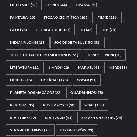
DC COMICS
(26)
DISNEY
(44)
DRAMA
(91)
FANTASIA
(23)
FICÇÃO CIENTÍFICA
(163)
FILME
(326)
GEEK
(26)
GEORGE LUCAS
(35)
HQ
(46)
HQS
(61)
INDIANA JONES
(26)
JOGOS DE TABULEIRO
(52)
JOGOS DE TABULEIRO MODERNOS
(51)
JURASSIC PARK
(20)
LITERATURA
(22)
LIVROS
(22)
MARVEL
(41)
NERD
(38)
NETFLIX
(26)
NOTÍCIAS
(128)
OSCAR
(21)
PLANETA DOS MACACOS
(22)
QUADRINHOS
(78)
RESENHA
(35)
RIDLEY SCOTT
(20)
SCI-FI
(154)
STAR TREK
(22)
STAR WARS
(41)
STEVEN SPIELBERG
(74)
STRANGER THINGS
(25)
SUPER-HERÓIS
(23)