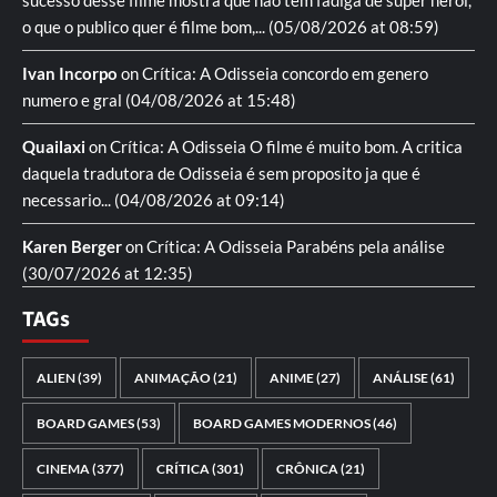
sucesso desse filme mostra que nao tem fadiga de super heroi,
o que o publico quer é filme bom,...
(05/08/2026 at 08:59)
Ivan Incorpo
on
Crítica: A Odisseia
concordo em genero
numero e gral
(04/08/2026 at 15:48)
Quailaxi
on
Crítica: A Odisseia
O filme é muito bom. A critica
daquela tradutora de Odisseia é sem proposito ja que é
necessario...
(04/08/2026 at 09:14)
Karen Berger
on
Crítica: A Odisseia
Parabéns pela análise
(30/07/2026 at 12:35)
TAGs
ALIEN
(39)
ANIMAÇÃO
(21)
ANIME
(27)
ANÁLISE
(61)
BOARD GAMES
(53)
BOARD GAMES MODERNOS
(46)
CINEMA
(377)
CRÍTICA
(301)
CRÔNICA
(21)